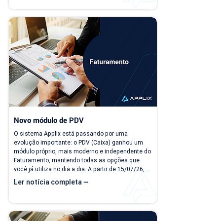
como "quanto a empresa deve faturar no próximo 
mês?", torna-se cada vez mais difícil. Essa falta 
de previsibilidade financeira afeta decisões 
importantes, como investimentos,...
Novo módulo de PDV
O sistema Applix está passando por uma 
evolução importante: o PDV (Caixa) ganhou um 
módulo próprio, mais moderno e independente do 
Faturamento, mantendo todas as opções que 
você já utiliza no dia a dia. A partir de 15/07/26, 
as duas versões ficam disponíveis ao mesmo 
Ler notícia completa ⭢
tempo, para que você possa conhecer, testar e se 
acostumar com a nova interface no seu ritmo. O 
que muda? Local de acesso Hoje, o PDV funciona 
dentro do módulo de Faturamento, na aba "Caixa 