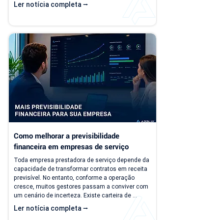
problema é que a empresa evolui, mas o modelo 
Ler notícia completa ⭢
de gestão muitas vezes continua o mesmo. Com 
o aumento da carteira de clientes, novos 
contratos, cobranças recorrentes e processos 
financeiros mais complexos, aquilo que antes era 
simples passa a consumir tempo, gerar 
retrabalho e...
Como melhorar a previsibilidade 
financeira em empresas de serviço
Toda empresa prestadora de serviço depende da 
capacidade de transformar contratos em receita 
previsível. No entanto, conforme a operação 
cresce, muitos gestores passam a conviver com 
um cenário de incerteza. Existe carteira de 
clientes, há contratos ativos e novos negócios 
Ler notícia completa ⭢
acontecendo, mas responder perguntas simples, 