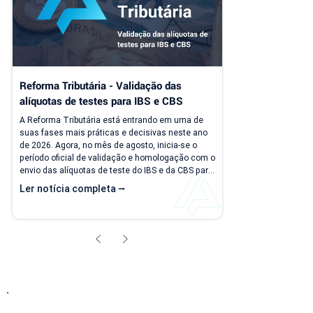
Reforma Tributária - Validação das 
alíquotas de testes para IBS e CBS
A Reforma Tributária está entrando em uma de 
suas fases mais práticas e decisivas neste ano 
de 2026. Agora, no mês de agosto, inicia-se o 
período oficial de validação e homologação com o 
envio das alíquotas de teste do IBS e da CBS para 
as empresas do regime normal. A sua empresa 
Ler notícia completa ⭢
está preparada? Assista o vídeo a seguir para 
entender um pouco mais sobre essa nova etapa. 
Quem já é cliente Applix do regime normal, 
verifique se suas naturezas de operação estão 
configuradas corretamente com as...