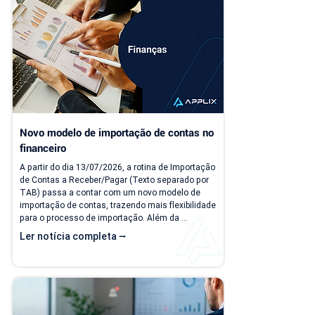
PDV". Na nova versão, o PDV passa a ser...
Novo modelo de importação de contas no 
financeiro
A partir do dia 13/07/2026, a rotina de Importação 
de Contas a Receber/Pagar (Texto separado por 
TAB) passa a contar com um novo modelo de 
importação de contas, trazendo mais flexibilidade 
para o processo de importação. Além da 
ampliação das informações que podem ser 
Ler notícia completa ⭢
importadas, a atualização inclui um novo modelo 
voltado para operações com rateio e instruções 
revisadas para auxiliar no preenchimento dos 
arquivos. Como acessar o novo modelo de 
importação de contas? O novo template estará...