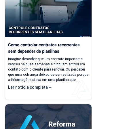
Como controlar contratos recorrentes 
sem depender de planilhas
Imagine descobrir que um contrato importante 
venceu há duas semanas e ninguém entrou em 
contato com o cliente para renovar. Ou perceber 
que uma cobrança deixou de ser realizada porque 
a informação estava em uma planilha que 
ninguém atualizou. Essas situações são mais 
Ler notícia completa ⭢
comuns do que parecem. Em empresas 
prestadoras de serviço, o controle manual dos 
contratos recorrentes costuma funcionar 
enquanto a operação é pequena. Porém, 
conforme o número de clientes cresce, as 
planilhas deixam de...