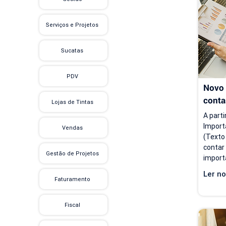
cobran
finance
Serviços e Projetos
antes 
tempo, 
Sucatas
PDV
Novo 
conta
Lojas de Tintas
A parti
Import
Vendas
(Texto
contar
Gestão de Projetos
import
flexibi
Ler no
import
Faturamento
inform
a atual
Fiscal
voltad
instruç