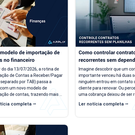
ças recorrentes e processos 
torna-se cada vez mais difícil.
iros mais complexos, aquilo que 
de previsibilidade financeira a
era simples passa a consumir 
decisões importantes, como 
gerar retrabalho e...
investimentos,...
modelo de importação de 
Como controlar contrato
s no financeiro
recorrentes sem depende
planilhas
r do dia 13/07/2026, a rotina de 
Imagine descobrir que um con
ação de Contas a Receber/Pagar 
importante venceu há duas s
 separado por TAB) passa a 
ninguém entrou em contato 
 com um novo modelo de 
cliente para renovar. Ou perc
ação de contas, trazendo mais 
uma cobrança deixou de ser r
lidade para o processo de 
porque a informação estava
tícia completa ⭢
Ler notícia completa ⭢
ação. Além da ampliação das 
planilha que ninguém atualizo
ações que podem ser importadas, 
situações são mais comuns d
ização inclui um novo modelo 
parecem. Em empresas prest
o para operações com rateio e 
serviço, o controle manual do
ões revisadas para auxiliar no 
recorrentes costuma funciona