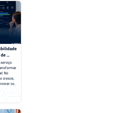
bilidade 
de 
serviço 
ansformar 
l. No 
 cresce, 
nviver com 
e carteira 
os e novos 
esponder 
nto a 
imo mês?", 