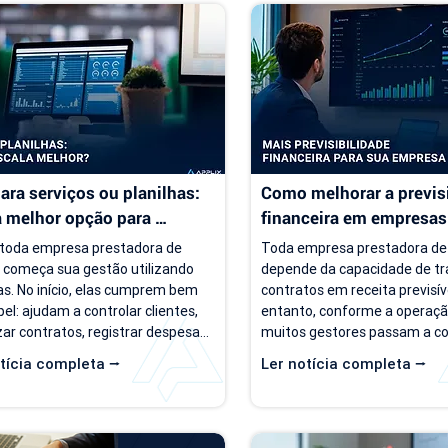
ara serviços ou planilhas: 
Como melhorar a previsi
a melhor opção para 
financeira em empresas 
sas de serviço?
serviço
toda empresa prestadora de 
Toda empresa prestadora de 
o começa sua gestão utilizando 
depende da capacidade de tr
as. No início, elas cumprem bem 
contratos em receita previsíve
el: ajudam a controlar clientes, 
entanto, conforme a operação
ar contratos, registrar despesas 
muitos gestores passam a co
panhar o faturamento. O 
um cenário de incerteza. Exist
tícia completa ⭢
Ler notícia completa ⭢
ma é que a empresa evolui, mas o 
de clientes, há contratos ativ
 de gestão muitas vezes 
negócios acontecendo, mas r
ua o mesmo. Com o aumento da 
perguntas simples, como "qua
a de clientes, novos contratos, 
empresa deve faturar no próx