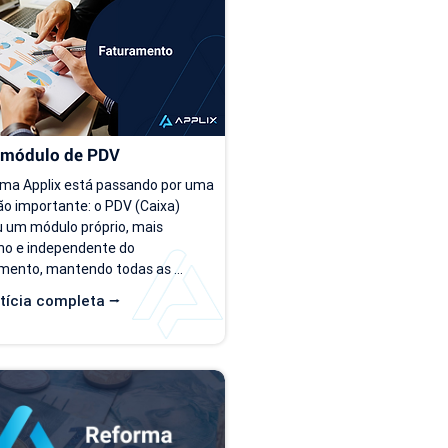
himento dos arquivos. Como 
enquanto a operação é peque
r o novo modelo de importação 
conforme o número de cliente
tas? O novo template estará...
as planilhas deixam de...
 módulo de PDV
ema Applix está passando por uma 
o importante: o PDV (Caixa) 
 um módulo próprio, mais 
o e independente do 
mento, mantendo todas as 
que você já utiliza no dia a dia. A 
tícia completa ⭢
de 15/07/26, as duas versões 
disponíveis ao mesmo tempo, 
e você possa conhecer, testar e 
stumar com a nova interface no 
tmo. O que muda? Local de acesso 
o PDV funciona dentro do módulo 
uramento, na aba "Caixa PDV". Na 