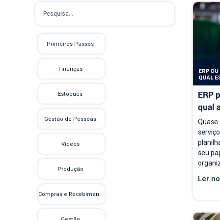
Primeiros Passos
Finanças
ERP p
Estoques
qual 
empre
Gestão de Pessoas
Quase 
serviç
planilh
Vídeos
seu pap
organiz
Produção
e acom
Ler no
proble
modelo
Compras e Recebimento
contin
carteir
Gestão