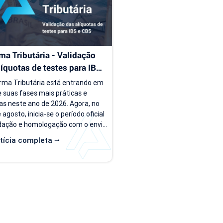
rsão, o PDV passa a ser...
ma Tributária - Validação 
líquotas de testes para IBS 
S
rma Tributária está entrando em 
 suas fases mais práticas e 
as neste ano de 2026. Agora, no 
agosto, inicia-se o período oficial 
idação e homologação com o envio 
quotas de teste do IBS e da CBS 
tícia completa ⭢
s empresas do regime normal. A 
presa está preparada? Assista o 
a seguir para entender um pouco 
obre essa nova etapa. Quem já é 
 Applix do regime normal, verifique 
s naturezas de operação estão 
uradas corretamente com as...