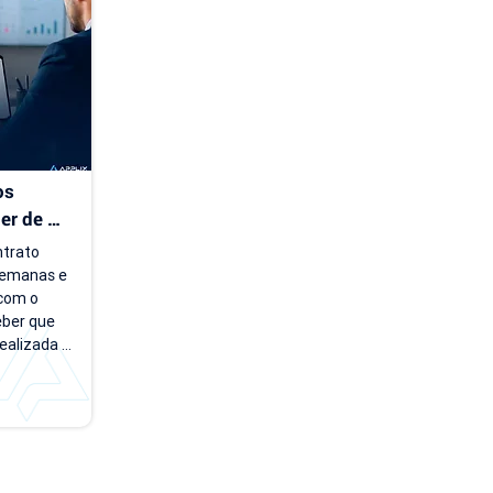
 Essa falta 
feta 
s 
r de 
trato 
emanas e 
com o 
eber que 
ealizada 
 em uma 
u. Essas 
o que 
adoras de 
s contratos 
r 