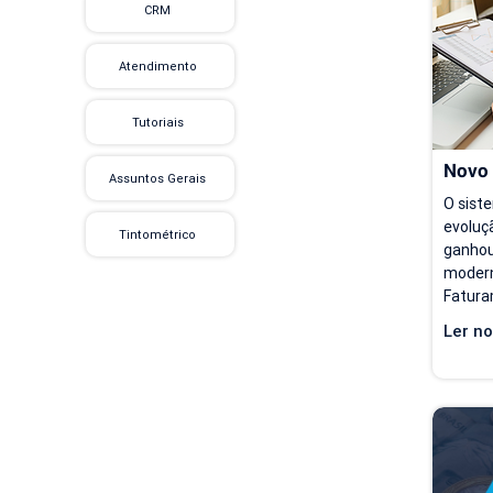
CRM
preenc
acessa
de con
Atendimento
Tutoriais
Novo
Assuntos Gerais
O sist
evoluçã
Tintométrico
ganhou
modern
Fatura
opções 
Ler no
partir 
ficam 
para qu
se aco
seu ri
Hoje, 
de Fat