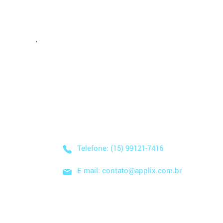
Entre em Conta
Descubra como nossa solução simplificada, fácil
negócio! Entre em contato conosco hoje mesmo
nuvem e no modelo SaaS, e comece a economizar
Telefone: (15) 99121-7416
E-mail: contato@applix.com.br