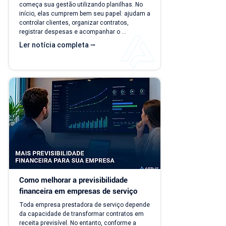
começa sua gestão utilizando planilhas. No 
início, elas cumprem bem seu papel: ajudam a 
controlar clientes, organizar contratos, 
registrar despesas e acompanhar o 
faturamento. O problema é que a empresa 
Ler notícia completa ⭢
evolui, mas o modelo de gestão muitas vezes 
continua o mesmo. Com o aumento da 
carteira de clientes, novos contratos, 
cobranças recorrentes e processos 
financeiros mais complexos, aquilo que antes 
era simples passa a consumir tempo, gerar 
retrabalho e...
Como melhorar a previsibilidade 
financeira em empresas de serviço
Toda empresa prestadora de serviço depende 
da capacidade de transformar contratos em 
receita previsível. No entanto, conforme a 