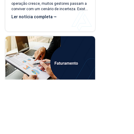
operação cresce, muitos gestores passam a 
conviver com um cenário de incerteza. Existe 
carteira de clientes, há contratos ativos e 
Ler notícia completa ⭢
novos negócios acontecendo, mas responder 
perguntas simples, como "quanto a empresa 
deve faturar no próximo mês?", torna-se cada 
vez mais difícil. Essa falta de previsibilidade 
financeira afeta decisões importantes, como 
investimentos,...
Novo módulo de PDV
O sistema Applix está passando por uma 
evolução importante: o PDV (Caixa) ganhou 
um módulo próprio, mais moderno e 
independente do Faturamento, mantendo 
todas as opções que você já utiliza no dia a 
dia. A partir de 15/07/26, as duas versões 