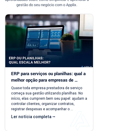
gestão do seu negócio com o Applix.
ERP para serviços ou planilhas: qual a 
melhor opção para empresas de 
serviço?
Quase toda empresa prestadora de serviço 
começa sua gestão utilizando planilhas. No 
início, elas cumprem bem seu papel: ajudam a 
controlar clientes, organizar contratos, 
registrar despesas e acompanhar o 
faturamento. O problema é que a empresa 
Ler notícia completa ⭢
evolui, mas o modelo de gestão muitas vezes 
continua o mesmo. Com o aumento da 
carteira de clientes, novos contratos, 