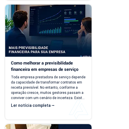
cobranças recorrentes e processos 
financeiros mais complexos, aquilo que antes 
era simples passa a consumir tempo, gerar 
retrabalho e...
Como melhorar a previsibilidade 
financeira em empresas de serviço
Toda empresa prestadora de serviço depende 
da capacidade de transformar contratos em 
receita previsível. No entanto, conforme a 
operação cresce, muitos gestores passam a 
conviver com um cenário de incerteza. Existe 
carteira de clientes, há contratos ativos e 
Ler notícia completa ⭢
novos negócios acontecendo, mas responder 
perguntas simples, como "quanto a empresa 
deve faturar no próximo mês?", torna-se cada 
vez mais difícil. Essa falta de previsibilidade 
financeira afeta decisões importantes, como 