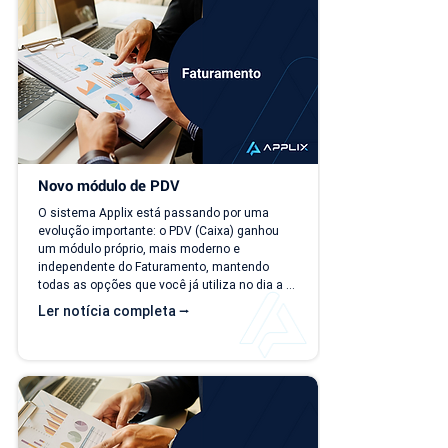
investimentos,...
Novo módulo de PDV
O sistema Applix está passando por uma 
evolução importante: o PDV (Caixa) ganhou 
um módulo próprio, mais moderno e 
independente do Faturamento, mantendo 
todas as opções que você já utiliza no dia a 
dia. A partir de 15/07/26, as duas versões 
Ler notícia completa ⭢
ficam disponíveis ao mesmo tempo, para que 
você possa conhecer, testar e se acostumar 
com a nova interface no seu ritmo. O que 
muda? Local de acesso Hoje, o PDV funciona 
dentro do módulo de Faturamento, na aba 
"Caixa PDV". Na nova versão, o PDV passa a 
ser...