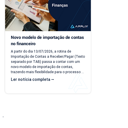
Novo modelo de importação de contas 
no financeiro
A partir do dia 13/07/2026, a rotina de 
Importação de Contas a Receber/Pagar (Texto 
separado por TAB) passa a contar com um 
novo modelo de importação de contas, 
trazendo mais flexibilidade para o processo 
de importação. Além da ampliação das 
Ler notícia completa ⭢
informações que podem ser importadas, a 
atualização inclui um novo modelo voltado 
para operações com rateio e instruções 
revisadas para auxiliar no preenchimento dos 
arquivos. Como acessar o novo modelo de 
importação de contas? O novo template 
estará...
Entre em Contato