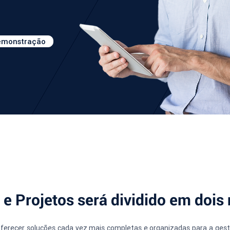
demonstração
 e Projetos será dividido em doi
oferecer soluções cada vez mais completas e organizadas para a gest