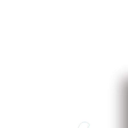
to
 de implantar e acessível pode transformar o seu
MPROMISSO
para conhecer nosso sistema.