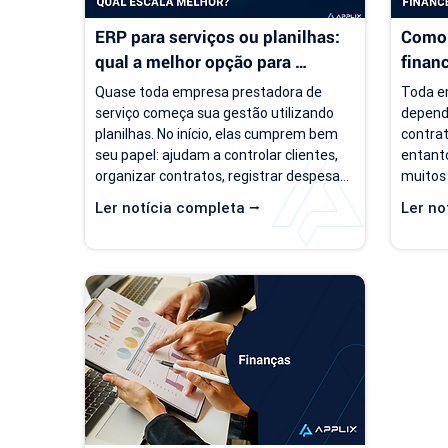
ERP para serviços ou planilhas: 
Como 
qual a melhor opção para 
finan
empresas de serviço?
servi
Quase toda empresa prestadora de 
Toda em
serviço começa sua gestão utilizando 
depend
planilhas. No início, elas cumprem bem 
contrat
seu papel: ajudam a controlar clientes, 
entanto
organizar contratos, registrar despesas 
muitos
e acompanhar o faturamento. O 
um cená
Ler notícia completa ⭢
Ler no
problema é que a empresa evolui, mas o 
de clie
modelo de gestão muitas vezes 
negóci
continua o mesmo. Com o aumento da 
pergunt
carteira de clientes, novos contratos, 
empresa
cobranças recorrentes e processos 
torna-s
financeiros mais complexos, aquilo que 
de prev
antes era simples passa a consumir 
decisõe
tempo, gerar retrabalho e...
investi