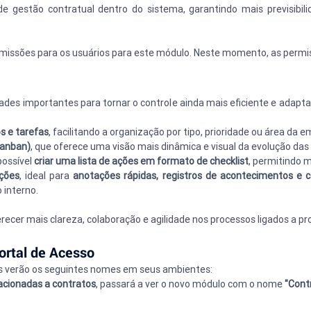
de gestão contratual dentro do sistema, garantindo mais previsibilid
permissões para os usuários para este módulo. Neste momento, as perm
es importantes para tornar o controle ainda mais eficiente e adaptado
s e tarefas
, facilitando a organização por tipo, prioridade ou área da 
Kanban)
, que oferece uma visão mais dinâmica e visual da evolução das 
ossível 
criar uma lista de ações em formato de checklist
, permitindo m
ações
, ideal para 
anotações rápidas, registros de acontecimentos e 
 interno.
cer mais clareza, colaboração e agilidade nos processos ligados a pro
rtal de Acesso
tes verão os seguintes nomes em seus ambientes:
acionadas a contratos
, passará a ver o novo módulo com o nome 
"Cont