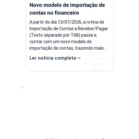
Novo modelo de importação de 
contas no financeiro
A partir do dia 13/07/2026, a rotina de 
Importação de Contas a Receber/Pagar 
(Texto separado por TAB) passa a 
contar com um novo modelo de 
importação de contas, trazendo mais 
flexibilidade para o processo de 
Ler notícia completa ⭢
importação. Além da ampliação das 
informações que podem ser importadas, 
a atualização inclui um novo modelo 
voltado para operações com rateio e 
instruções revisadas para auxiliar no 
preenchimento dos arquivos. Como 
Entre em Conta
acessar o novo modelo de importação 
de contas? O novo template estará...
Descubra como nossa solução simplificada, fácil
negócio! Solicite uma
DEMONSTRAÇÃO SEM CO