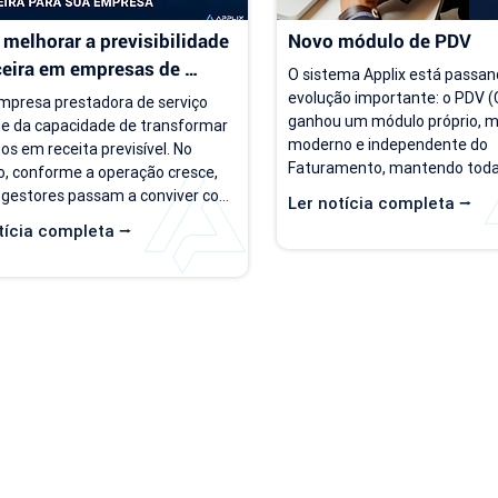
melhorar a previsibilidade 
Novo módulo de PDV
ceira em empresas de 
O sistema Applix está passan
ço
evolução importante: o PDV (C
presa prestadora de serviço 
ganhou um módulo próprio, ma
e da capacidade de transformar 
moderno e independente do 
os em receita previsível. No 
Faturamento, mantendo todas
, conforme a operação cresce, 
opções que você já utiliza no di
 gestores passam a conviver com 
Ler notícia completa ⭢
partir de 15/07/26, as duas ve
rio de incerteza. Existe carteira 
tícia completa ⭢
ficam disponíveis ao mesmo t
ntes, há contratos ativos e novos 
para que você possa conhecer,
os acontecendo, mas responder 
se acostumar com a nova inte
as simples, como "quanto a 
seu ritmo. O que muda? Local 
 deve faturar no próximo mês?", 
Hoje, o PDV funciona dentro d
e cada vez mais difícil. Essa falta 
de Faturamento, na aba "Caixa
isibilidade financeira afeta 
nova versão, o PDV passa a ser
s importantes, como 
mentos,...