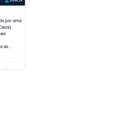
do por uma 
aixa) 
is 
 as 
a a dia. A 
rsões 
empo, 
 testar e 
rface no 
de acesso 
o módulo 
 PDV". Na 
...