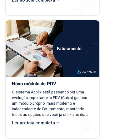
Ler notícia completa ⭢
novos negócios acontecendo, mas responder 
perguntas simples, como "quanto a empresa 
deve faturar no próximo mês?", torna-se cada 
vez mais difícil. Essa falta de previsibilidade 
financeira afeta decisões importantes, como 
investimentos,...
Novo módulo de PDV
O sistema Applix está passando por uma 
evolução importante: o PDV (Caixa) ganhou 
um módulo próprio, mais moderno e 
independente do Faturamento, mantendo 
todas as opções que você já utiliza no dia a 
dia. A partir de 15/07/26, as duas versões 
Ler notícia completa ⭢
ficam disponíveis ao mesmo tempo, para que 
você possa conhecer, testar e se acostumar 
com a nova interface no seu ritmo. O que 