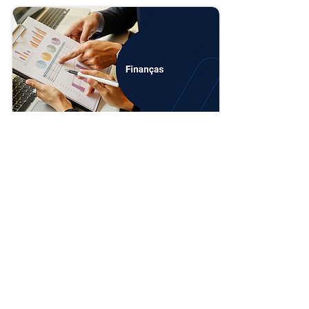
muda? Local de acesso Hoje, o PDV funciona 
dentro do módulo de Faturamento, na aba 
"Caixa PDV". Na nova versão, o PDV passa a 
ser...
Novo modelo de importação de contas 
no financeiro
A partir do dia 13/07/2026, a rotina de 
Importação de Contas a Receber/Pagar (Texto 
separado por TAB) passa a contar com um 
novo modelo de importação de contas, 
trazendo mais flexibilidade para o processo 
de importação. Além da ampliação das 
Ler notícia completa ⭢
informações que podem ser importadas, a 
atualização inclui um novo modelo voltado 
para operações com rateio e instruções 
revisadas para auxiliar no preenchimento dos 
arquivos. Como acessar o novo modelo de 