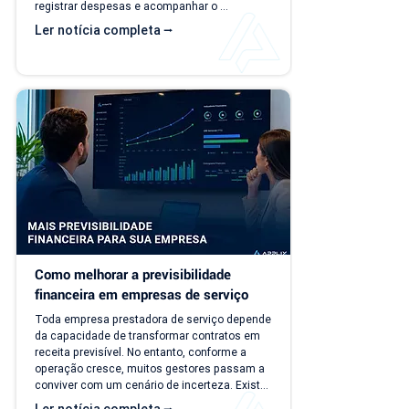
registrar despesas e acompanhar o 
faturamento. O problema é que a empresa 
Ler notícia completa ⭢
evolui, mas o modelo de gestão muitas vezes 
continua o mesmo. Com o aumento da 
carteira de clientes, novos contratos, 
cobranças recorrentes e processos 
financeiros mais complexos, aquilo que antes 
era simples passa a consumir tempo, gerar 
retrabalho e...
Como melhorar a previsibilidade 
financeira em empresas de serviço
Toda empresa prestadora de serviço depende 
da capacidade de transformar contratos em 
receita previsível. No entanto, conforme a 
operação cresce, muitos gestores passam a 
conviver com um cenário de incerteza. Existe 
carteira de clientes, há contratos ativos e 