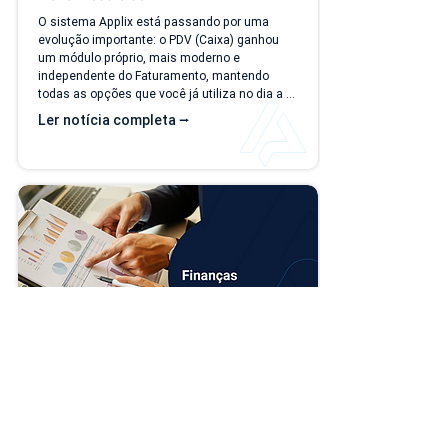
O sistema Applix está passando por uma 
evolução importante: o PDV (Caixa) ganhou 
um módulo próprio, mais moderno e 
independente do Faturamento, mantendo 
todas as opções que você já utiliza no dia a 
dia. A partir de 15/07/26, as duas versões 
Ler notícia completa ⭢
ficam disponíveis ao mesmo tempo, para que 
você possa conhecer, testar e se acostumar 
com a nova interface no seu ritmo. O que 
muda? Local de acesso Hoje, o PDV funciona 
dentro do módulo de Faturamento, na aba 
"Caixa PDV". Na nova versão, o PDV passa a 
ser...
Novo modelo de importação de contas 
no financeiro
A partir do dia 13/07/2026, a rotina de 