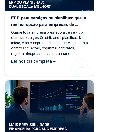
ERP para serviços ou planilhas: qual a 
melhor opção para empresas de 
serviço?
Quase toda empresa prestadora de serviço 
começa sua gestão utilizando planilhas. No 
início, elas cumprem bem seu papel: ajudam a 
controlar clientes, organizar contratos, 
registrar despesas e acompanhar o 
faturamento. O problema é que a empresa 
Ler notícia completa ⭢
evolui, mas o modelo de gestão muitas vezes 
continua o mesmo. Com o aumento da 
carteira de clientes, novos contratos, 
cobranças recorrentes e processos 
financeiros mais complexos, aquilo que antes 
era simples passa a consumir tempo, gerar 
retrabalho e...