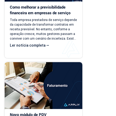
Como melhorar a previsibilidade 
financeira em empresas de serviço
Toda empresa prestadora de serviço depende 
da capacidade de transformar contratos em 
receita previsível. No entanto, conforme a 
operação cresce, muitos gestores passam a 
conviver com um cenário de incerteza. Existe 
carteira de clientes, há contratos ativos e 
Ler notícia completa ⭢
novos negócios acontecendo, mas responder 
perguntas simples, como "quanto a empresa 
deve faturar no próximo mês?", torna-se cada 
vez mais difícil. Essa falta de previsibilidade 
financeira afeta decisões importantes, como 
investimentos,...
Novo módulo de PDV