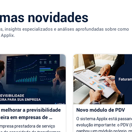
imas novidades
as, insights especializados e análises aprofundadas sobre como
 Applix.
melhorar a previsibilidade 
Novo módulo de PDV
ceira em empresas de 
O sistema Applix está passan
ço
evolução importante: o PDV (C
presa prestadora de serviço 
ganhou um módulo próprio, ma