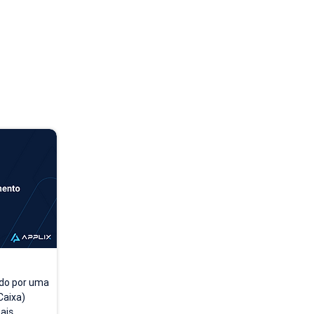
do por uma 
aixa) 
is 