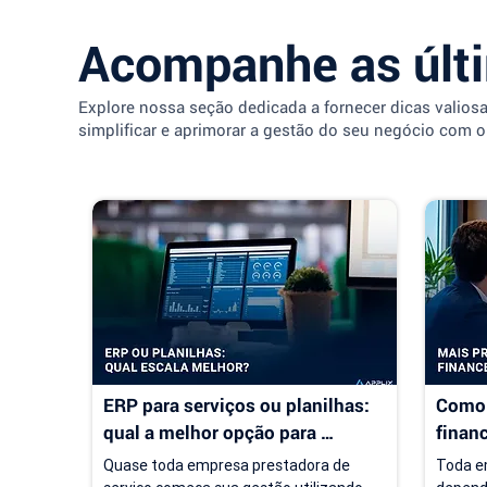
Acompanhe as últ
Explore nossa seção dedicada a fornecer dicas valios
simplificar e aprimorar a gestão do seu negócio com o
ERP para serviços ou planilhas: 
Como 
qual a melhor opção para 
finan
empresas de serviço?
servi
Quase toda empresa prestadora de 
Toda em