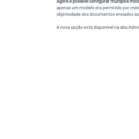
Agora é possível configurar múltiplos m
apenas um modelo era permitido por meio 
objetividade dos documentos enviados aos
A nova opção está disponível na aba Ad