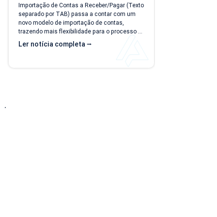
Importação de Contas a Receber/Pagar (Texto 
separado por TAB) passa a contar com um 
novo modelo de importação de contas, 
trazendo mais flexibilidade para o processo 
de importação. Além da ampliação das 
Ler notícia completa ⭢
informações que podem ser importadas, a 
atualização inclui um novo modelo voltado 
para operações com rateio e instruções 
revisadas para auxiliar no preenchimento dos 
arquivos. Como acessar o novo modelo de 
importação de contas? O novo template 
estará...
Entre em Contato
Descubra como nossa solução simplificada, fácil
de implantar e acessível pode transformar o seu
negócio! Solicite uma
DEMONSTRAÇÃO SEM
COMPROMISSO
para conhecer nosso sistema.
Telefone: (15) 3217-2196