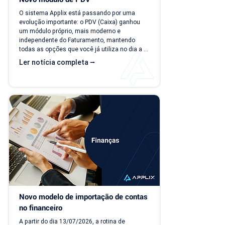
O sistema Applix está passando por uma 
evolução importante: o PDV (Caixa) ganhou 
um módulo próprio, mais moderno e 
independente do Faturamento, mantendo 
todas as opções que você já utiliza no dia a 
dia. A partir de 15/07/26, as duas versões 
Ler notícia completa ⭢
ficam disponíveis ao mesmo tempo, para que 
você possa conhecer, testar e se acostumar 
com a nova interface no seu ritmo. O que 
muda? Local de acesso Hoje, o PDV funciona 
dentro do módulo de Faturamento, na aba 
"Caixa PDV". Na nova versão, o PDV passa a 
ser...
Novo modelo de importação de contas 
no financeiro
A partir do dia 13/07/2026, a rotina de 