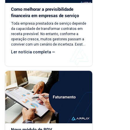
Como melhorar a previsibilidade 
financeira em empresas de serviço
Toda empresa prestadora de serviço depende 
da capacidade de transformar contratos em 
receita previsível. No entanto, conforme a 
operação cresce, muitos gestores passam a 
conviver com um cenário de incerteza. Existe 
carteira de clientes, há contratos ativos e 
Ler notícia completa ⭢
novos negócios acontecendo, mas responder 
perguntas simples, como "quanto a empresa 
deve faturar no próximo mês?", torna-se cada 
vez mais difícil. Essa falta de previsibilidade 
financeira afeta decisões importantes, como 
investimentos,...
Novo módulo de PDV