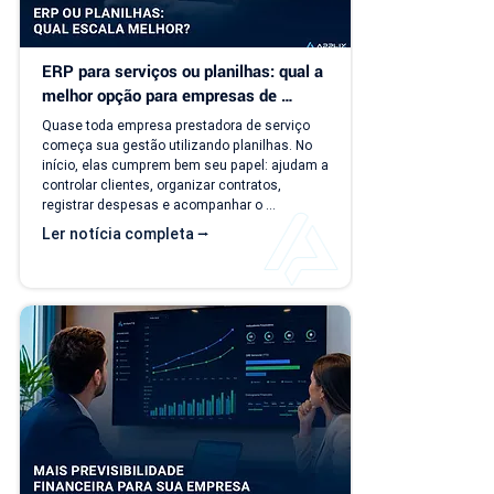
ERP para serviços ou planilhas: qual a 
melhor opção para empresas de 
serviço?
Quase toda empresa prestadora de serviço 
começa sua gestão utilizando planilhas. No 
início, elas cumprem bem seu papel: ajudam a 
controlar clientes, organizar contratos, 
registrar despesas e acompanhar o 
faturamento. O problema é que a empresa 
Ler notícia completa ⭢
evolui, mas o modelo de gestão muitas vezes 
continua o mesmo. Com o aumento da 
carteira de clientes, novos contratos, 
cobranças recorrentes e processos 
financeiros mais complexos, aquilo que antes 
era simples passa a consumir tempo, gerar 
retrabalho e...