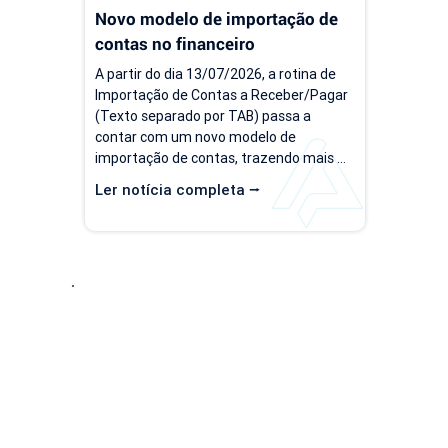
Novo modelo de importação de 
contas no financeiro
A partir do dia 13/07/2026, a rotina de 
Importação de Contas a Receber/Pagar 
(Texto separado por TAB) passa a 
contar com um novo modelo de 
importação de contas, trazendo mais 
flexibilidade para o processo de 
Ler notícia completa ⭢
importação. Além da ampliação das 
informações que podem ser importadas, 
a atualização inclui um novo modelo 
voltado para operações com rateio e 
instruções revisadas para auxiliar no 
preenchimento dos arquivos. Como 
Entre em Conta
acessar o novo modelo de importação 
de contas? O novo template estará...
Descubra como nossa solução simplificada, fácil
negócio! Solicite uma
DEMONSTRAÇÃO SEM CO