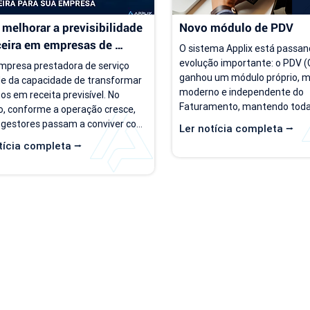
melhorar a previsibilidade 
Novo módulo de PDV
ceira em empresas de 
O sistema Applix está passan
ço
evolução importante: o PDV (C
presa prestadora de serviço 
ganhou um módulo próprio, ma
e da capacidade de transformar 
moderno e independente do 
os em receita previsível. No 
Faturamento, mantendo todas
, conforme a operação cresce, 
opções que você já utiliza no di
 gestores passam a conviver com 
Ler notícia completa ⭢
partir de 15/07/26, as duas ve
rio de incerteza. Existe carteira 
tícia completa ⭢
ficam disponíveis ao mesmo t
ntes, há contratos ativos e novos 
para que você possa conhecer,
os acontecendo, mas responder 
se acostumar com a nova inte
as simples, como "quanto a 
seu ritmo. O que muda? Local 
 deve faturar no próximo mês?", 
Hoje, o PDV funciona dentro d
e cada vez mais difícil. Essa falta 
de Faturamento, na aba "Caixa
isibilidade financeira afeta 
nova versão, o PDV passa a ser
s importantes, como 
mentos,...