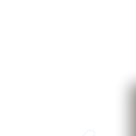
to
 de implantar e acessível pode transformar o seu
MPROMISSO
para conhecer nosso sistema.