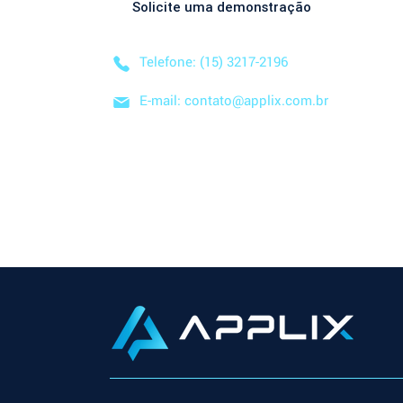
Solicite uma demonstração
Telefone: (15) 3217-2196
E-mail: contato@applix.com.br