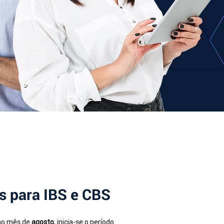
es para IBS e CBS
no mês de 
agosto
, inicia-se o período 