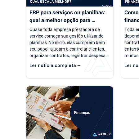
ERP para serviços ou planilhas: 
Como 
qual a melhor opção para 
finan
empresas de serviço?
servi
Quase toda empresa prestadora de 
Toda em
serviço começa sua gestão utilizando 
depend
planilhas. No início, elas cumprem bem 
contrat
seu papel: ajudam a controlar clientes, 
entanto
organizar contratos, registrar despesas 
muitos
e acompanhar o faturamento. O 
um cená
Ler notícia completa ⭢
Ler no
problema é que a empresa evolui, mas o 
de clie
modelo de gestão muitas vezes 
negóci
continua o mesmo. Com o aumento da 
pergunt
carteira de clientes, novos contratos, 
empresa
cobranças recorrentes e processos 
torna-s
financeiros mais complexos, aquilo que 
de prev
antes era simples passa a consumir 
decisõe
tempo, gerar retrabalho e...
investi