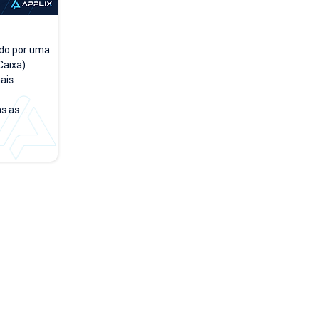
do por uma 
aixa) 
is 
 as 
a a dia. A 
rsões 
empo, 
 testar e 
rface no 
de acesso 
o módulo 
 PDV". Na 
...