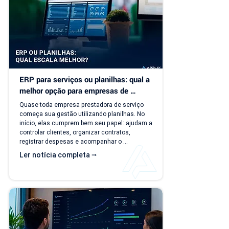
ERP para serviços ou planilhas: qual a 
melhor opção para empresas de 
serviço?
Quase toda empresa prestadora de serviço 
começa sua gestão utilizando planilhas. No 
início, elas cumprem bem seu papel: ajudam a 
controlar clientes, organizar contratos, 
registrar despesas e acompanhar o 
faturamento. O problema é que a empresa 
Ler notícia completa ⭢
evolui, mas o modelo de gestão muitas vezes 
continua o mesmo. Com o aumento da 
carteira de clientes, novos contratos, 
cobranças recorrentes e processos 
financeiros mais complexos, aquilo que antes 
era simples passa a consumir tempo, gerar 
retrabalho e...