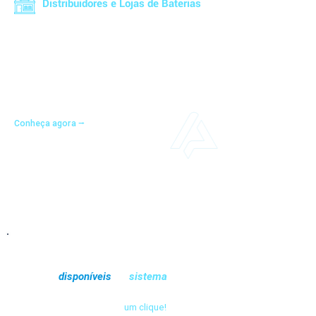
Distribuidores e Lojas de Baterias
Unifique o gerenciamento de sua distribuidora
e lojas em um sistema integrado. Acompanhe
as visitas de vendedores, efetue vendas com
tabelas dinâmicas e mantenha o controle sobre
sucatas, aumentando sua operação e
eficiência.
Conheça agora ⭢
Conheça as funcionalidades
disponíveis
no
sistema
Explore todas as funcionalidades do nosso
sistema ERP com apenas
um clique!
Descubra