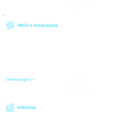
ONG's e Associações
Facilite a gestão de recebimentos,
pagamentos e arrecadações com nossa
solução dedicada ao terceiro setor. Extraia e
personalize relatórios de forma simples,
garantindo a administração eficaz e
transparente dos recursos da empresa.
Conheça agora ⭢
Indústrias
Otimize sua produção com suas vendas e
gerencie a cadeia de suprimentos de forma