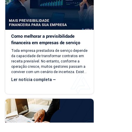
Como melhorar a previsibilidade 
financeira em empresas de serviço
Toda empresa prestadora de serviço depende 
da capacidade de transformar contratos em 
receita previsível. No entanto, conforme a 
operação cresce, muitos gestores passam a 
conviver com um cenário de incerteza. Existe 
carteira de clientes, há contratos ativos e 
Ler notícia completa ⭢
novos negócios acontecendo, mas responder 
perguntas simples, como "quanto a empresa 
deve faturar no próximo mês?", torna-se cada 
vez mais difícil. Essa falta de previsibilidade 
financeira afeta decisões importantes, como 
investimentos,...