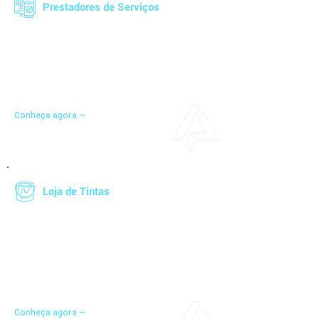
Prestadores de Serviços
Centralize a gestão de seus contratos, projetos
e finanças em uma única plataforma. Controle
todo o fluxo de trabalho, desde prospecções
até o faturamento, garantindo uma operação
eficiente e organizada.
Conheça agora ⭢
Loja de Tintas
Integre vendas, faturamento, finanças,
compras, estoques, tintométricos e cálculo de
comissões para uma operação eficiente.
Simplifique sua gestão, ofereça tintas
personalizadas.
Conheça agora ⭢