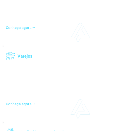
ágil. Com nossa solução, você programa a
produção estrategicamente e mantém total
controle, garantindo eficiência e precisão em
cada etapa.
Conheça agora ⭢
Varejos
Organize e impulsione o crescimento da sua
empresa com nossa plataforma para o varejo.
Simplifique suas operações, melhore a
eficiência e alcance o sucesso com soluções
que atendem todas as suas necessidades.
Conheça agora ⭢