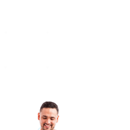
CRM
Serviços e Projetos
Gestão de Pessoas
Controle de
Produção
Atendimento ao
Cálculo de
Cliente
Comissões