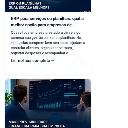
ERP para serviços ou planilhas: qual a 
melhor opção para empresas de 
serviço?
Quase toda empresa prestadora de serviço 
começa sua gestão utilizando planilhas. No 
início, elas cumprem bem seu papel: ajudam a 
controlar clientes, organizar contratos, 
registrar despesas e acompanhar o 
faturamento. O problema é que a empresa 
Ler notícia completa ⭢
evolui, mas o modelo de gestão muitas vezes 
continua o mesmo. Com o aumento da 
carteira de clientes, novos contratos, 
cobranças recorrentes e processos 
financeiros mais complexos, aquilo que antes 
era simples passa a consumir tempo, gerar 
retrabalho e...