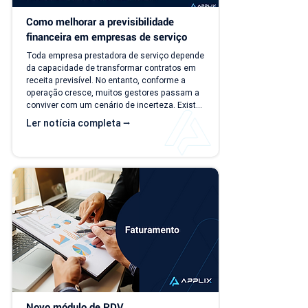
Como melhorar a previsibilidade 
financeira em empresas de serviço
Toda empresa prestadora de serviço depende 
da capacidade de transformar contratos em 
receita previsível. No entanto, conforme a 
operação cresce, muitos gestores passam a 
conviver com um cenário de incerteza. Existe 
carteira de clientes, há contratos ativos e 
Ler notícia completa ⭢
novos negócios acontecendo, mas responder 
perguntas simples, como "quanto a empresa 
deve faturar no próximo mês?", torna-se cada 
vez mais difícil. Essa falta de previsibilidade 
financeira afeta decisões importantes, como 
investimentos,...
Novo módulo de PDV