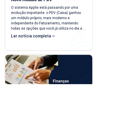
O sistema Applix está passando por uma 
evolução importante: o PDV (Caixa) ganhou 
um módulo próprio, mais moderno e 
independente do Faturamento, mantendo 
todas as opções que você já utiliza no dia a 
dia. A partir de 15/07/26, as duas versões 
Ler notícia completa ⭢
ficam disponíveis ao mesmo tempo, para que 
você possa conhecer, testar e se acostumar 
com a nova interface no seu ritmo. O que 
muda? Local de acesso Hoje, o PDV funciona 
dentro do módulo de Faturamento, na aba 
"Caixa PDV". Na nova versão, o PDV passa a 
ser...
Novo modelo de importação de contas 
no financeiro
A partir do dia 13/07/2026, a rotina de 