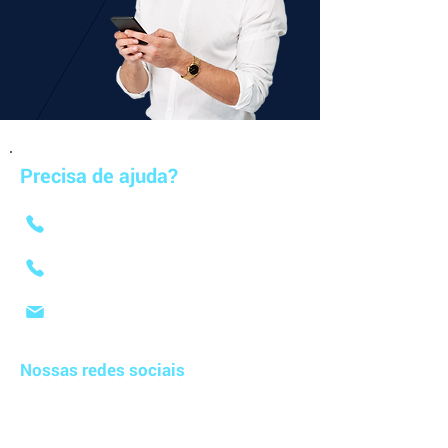
Precisa de ajuda?
Suporte: (15) 99121-7416 - Opção 1
Vendas: (15) 99121-7416 - Opção 2
E-mail: contato@applix.com.br
Nossas redes sociais