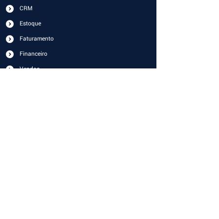
CRM
Estoque
Faturamento
Financeiro
Vendas
Planejamento Financeiro
Gestão de Pessoas
Cálculo de Comissões
Serviços e Projetos
Segmentos
Distribuidores e Lojas de Baterias
Lojas de Tintas
ONG's e Associações
Indústrias