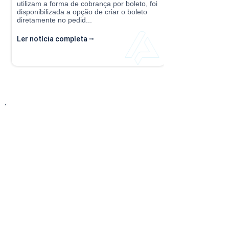
utilizam a forma de cobrança por boleto, foi
disponibilizada a opção de criar o boleto
diretamente no pedid...
Ler notícia completa ⭢
Entre em Contato
Descubra como nossa solução simplificada,
fácil de implantar e acessível pode transformar
o seu negócio! Entre em contato conosco hoje
mesmo para saber mais sobre nossos serviços
baseados na nuvem e no modelo SaaS, e
comece a economizar tempo e dinheiro desde
já!
Telefone: (15) 99121-7416
E-mail: contato@applix.com.br