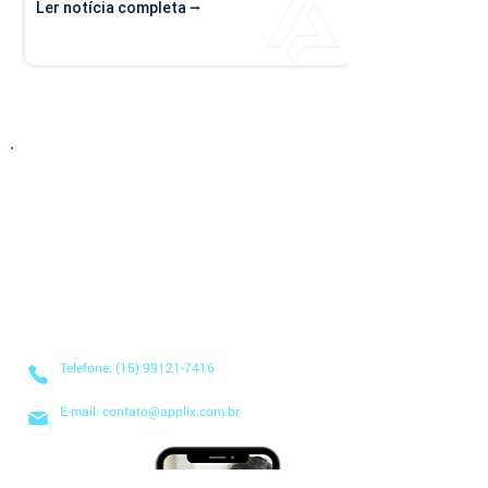
Ler notícia completa ⭢
Entre em Contato
Descubra como nossa solução simplificada,
fácil de implantar e acessível pode transformar
o seu negócio! Entre em contato conosco hoje
mesmo para saber mais sobre nossos serviços
baseados na nuvem e no modelo SaaS, e
comece a economizar tempo e dinheiro desde
já!
Telefone: (15) 99121-7416
E-mail: contato@applix.com.br