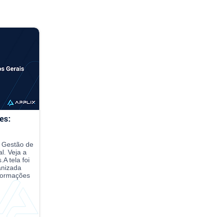
es:
o Gestão de
l. Veja a
A tela foi
anizada
nformações