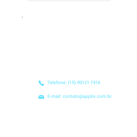
Entre em Conta
Descubra como nossa solução simplificada, fácil
negócio! Entre em contato conosco hoje mesmo
nuvem e no modelo SaaS, e comece a economizar
Telefone: (15) 99121-7416
E-mail: contato@applix.com.br