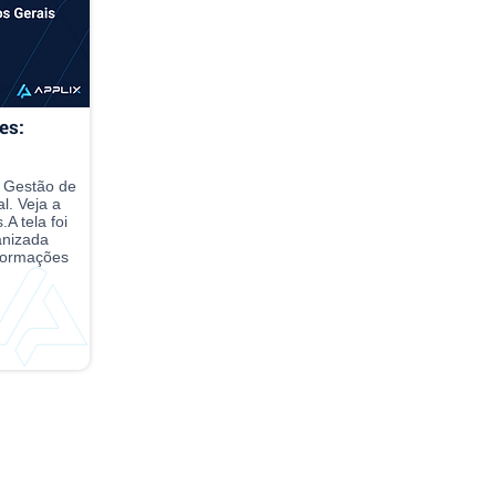
es:
o Gestão de
l. Veja a
A tela foi
anizada
nformações