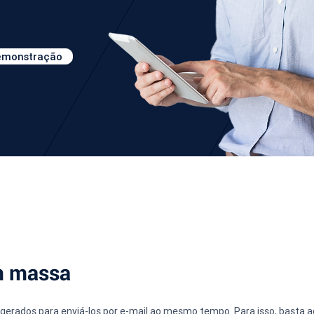
demonstração
m massa
s gerados para enviá-los por e-mail ao mesmo tempo. Para isso, basta a