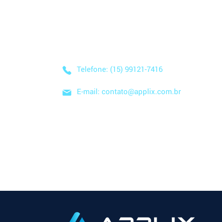
Descubra como nossa solução simplificada, fácil
negócio! Entre em contato conosco hoje mesmo
nuvem e no modelo SaaS, e comece a economizar
Telefone: (15) 99121-7416
E-mail: contato@applix.com.br