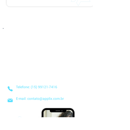
Entre em Contato
Descubra como nossa solução simplificada,
fácil de implantar e acessível pode transformar
o seu negócio! Entre em contato conosco hoje
mesmo para saber mais sobre nossos serviços
baseados na nuvem e no modelo SaaS, e
comece a economizar tempo e dinheiro desde
já!
Telefone: (15) 99121-7416
E-mail: contato@applix.com.br