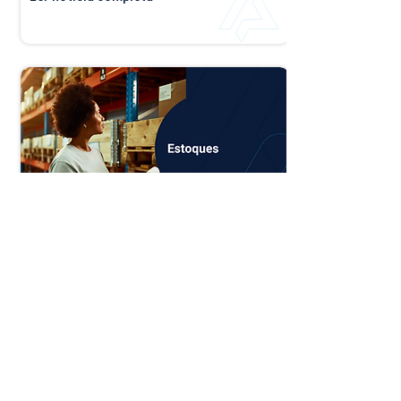
Novidades Estoques -
Dezembro/24
O campo de Local, presente em diversas
telas do módulo, foi atualizado para
possibilitar uma busca de valores de
maneira mais dinâmica. Para utilizá-lo,
basta digitar o termo desejado e pres...
Ler notícia completa ⭢