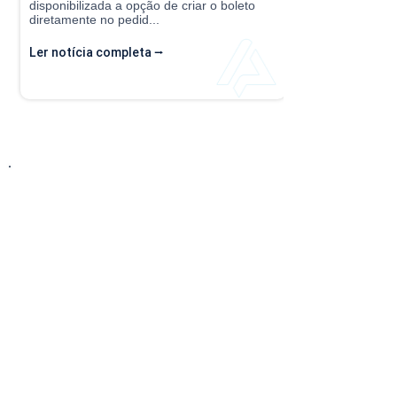
disponibilizada a opção de criar o boleto
diretamente no pedid...
Ler notícia completa ⭢
Entre em Contato
Descubra como nossa solução simplificada,
fácil de implantar e acessível pode transformar
o seu negócio! Entre em contato conosco hoje
mesmo para saber mais sobre nossos serviços
baseados na nuvem e no modelo SaaS, e
comece a economizar tempo e dinheiro desde
já!
Telefone: (15) 99121-7416
E-mail: contato@applix.com.br