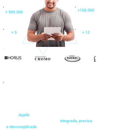
+150.000
+ 500.000
Produtos
NFs Emitidas/Ano
Cadastrados
+ 5
+ 12
Distribuidoras
Anos de Mercado
GANHE AGILIDADE NA OPERAÇÃO E NA
GESTÃO DA SUA LOJA OU
DISTRIBUIDORA DE BATERIAS
Com o
você gerencia suas vendas,
Applix
estoques e sucatas de forma
integrada
, precisa
e descomplicada
Criação de tabelas de preços com base de troca,