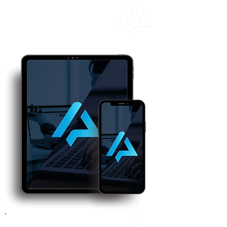
para todos: Checar relatórios, consultar saldos,
fazer pedidos, fechar vendas, disparar compras,
pagar contas e o que mais você e sua equipe
precisarem
O Sistema Applix disponibiliza até 2GB de espaço