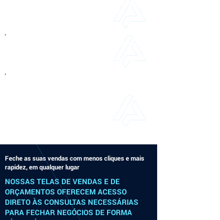
na nuvem gratuitos para armazenar documentos
anexos utilizados nos pedidos de vendas,
cadastro de produtos e financeiro.
Por ser em nuvem, o Applix não necessita que a
empresa invista em servidores locais,
computadores potentes e serviços de backup.
Nossos serviços já contemplam todas as
despesas técnicas de funcionamento e
segurança que a empresa necessita:
hospedagem, banco de dados de alta
performance (Oracle), backup geral, serviços de
proteção e segurança, manutenções e
atualizações de sistema.
Feche as suas vendas com menos cliques e mais
rapidez, em qualquer lugar
NOSSAS TELAS DE VENDAS E DE
ORÇAMENTOS OFERECEM ACESSO
DIRETO ÀS CONSULTAS NECESSÁRIAS
PARA FECHAR NEGÓCIOS DE FORMA