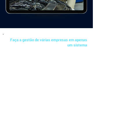
Faça a gestão de várias empresas em apenas
um sistema
MULTI EMPRESAS: NO APPLIX VOCÊ
PODE CRIAR SEU PLANO COM RAÍZES
DE CNPJS IGUAIS OU DIFERENTES
Nosso sistema permite que você tenha várias
empresas dentro da mesma estrutura (ou do
ambiente), em um modelo Master e Filiais
(mesmo que a raiz do CNPJ seja diferente).
O Applix mantém a independência de cada
operação, mas possibilita o compartilhamento de
vários cadastros entre as diferentes empresas:
produtos, clientes, fornecedores e o plano de
contas gerenciais.
Neste modelo, você também poderá visualizar
relatórios de suas empresas/lojas de forma