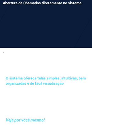
Abertura de Chamados diretamente no sistema.
APPLIX: RÁPIDO DE APRENDER E FÁCIL
DE USAR
O sistema oferece telas simples, intuitivas, bem
organizadas e de fácil visualização
Com o Applix ninguém gasta tempo decorando
comandos e teclas de atalho.
Ganhe agilidade no dia a dia e diminua o tempo
de adaptação de novos colaboradores às suas
operações.
Veja por você mesmo!
Agende agora mesmo uma demonstração sem