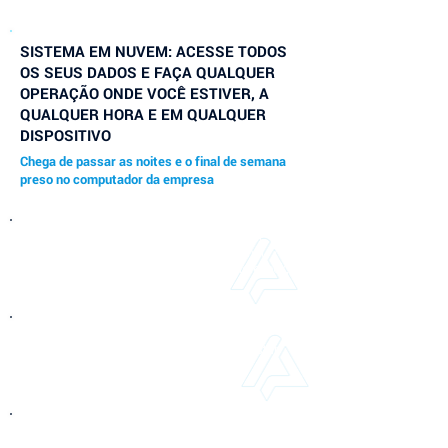
SISTEMA EM NUVEM: ACESSE TODOS
OS SEUS DADOS E FAÇA QUALQUER
OPERAÇÃO ONDE VOCÊ ESTIVER, A
QUALQUER HORA E EM QUALQUER
DISPOSITIVO
Chega de passar as noites e o final de semana
preso no computador da empresa
Com o Applix você e a sua equipe têm total
liberdade de acesso ao sistema via Internet, 24
horas por dia, através de computador, notebook,
tablet ou celular.
Economize muito dinheiro deixando de gastar
com infraestrutura de informática.
Todas as operações podem ser feitas
remotamente com grande conforto e agilidade