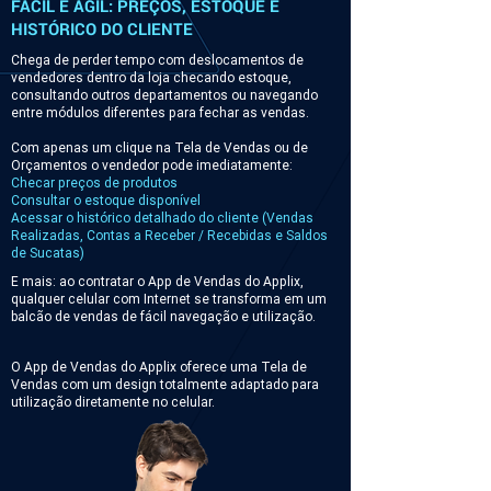
FÁCIL E ÁGIL: PREÇOS, ESTOQUE E
HISTÓRICO DO CLIENTE
Chega de perder tempo com deslocamentos de
vendedores dentro da loja checando estoque,
consultando outros departamentos ou navegando
entre módulos diferentes para fechar as vendas.
Com apenas um clique na Tela de Vendas ou de
Orçamentos o vendedor pode imediatamente:
Checar preços de produtos
Consultar o estoque disponível
Acessar o histórico detalhado do cliente (Vendas
Realizadas, Contas a Receber / Recebidas e Saldos
de Sucatas)
E mais: ao contratar o App de Vendas do Applix,
qualquer celular com Internet se transforma em um
balcão de vendas de fácil navegação e utilização.
O App de Vendas do Applix oferece uma Tela de
Vendas com um design totalmente adaptado para
utilização diretamente no celular.