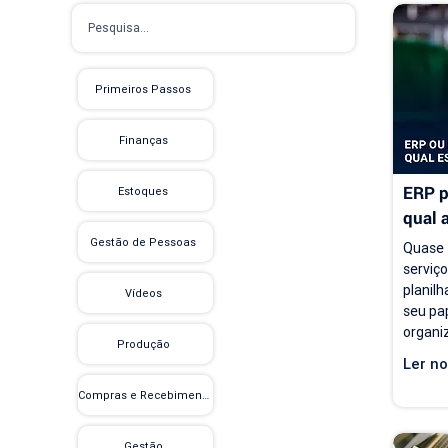
Primeiros Passos
Finanças
ERP p
Estoques
qual 
empre
Gestão de Pessoas
Quase 
serviç
planilh
Vídeos
seu pap
organiz
Produção
e acom
Ler no
proble
modelo
Compras e Recebimento
contin
carteir
Gestão