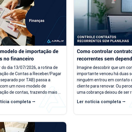
ças recorrentes e processos 
torna-se cada vez mais difícil.
iros mais complexos, aquilo que 
de previsibilidade financeira a
era simples passa a consumir 
decisões importantes, como 
gerar retrabalho e...
investimentos,...
modelo de importação de 
Como controlar contrato
s no financeiro
recorrentes sem depende
planilhas
r do dia 13/07/2026, a rotina de 
Imagine descobrir que um con
ação de Contas a Receber/Pagar 
importante venceu há duas s
 separado por TAB) passa a 
ninguém entrou em contato 
 com um novo modelo de 
cliente para renovar. Ou perc
ação de contas, trazendo mais 
uma cobrança deixou de ser r
lidade para o processo de 
porque a informação estava
tícia completa ⭢
Ler notícia completa ⭢
ação. Além da ampliação das 
planilha que ninguém atualizo
ações que podem ser importadas, 
situações são mais comuns d
ização inclui um novo modelo 
parecem. Em empresas prest
o para operações com rateio e 
serviço, o controle manual do
ões revisadas para auxiliar no 
recorrentes costuma funciona