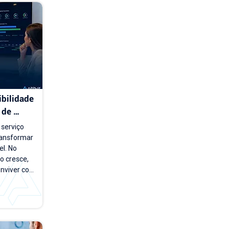
bilidade 
de 
serviço 
ansformar 
l. No 
 cresce, 
nviver com 
e carteira 
os e novos 
esponder 
nto a 
imo mês?", 