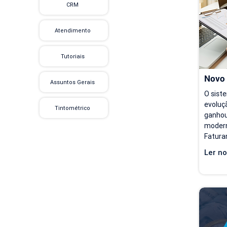
CRM
preenc
acessa
de con
Atendimento
Tutoriais
Novo
Assuntos Gerais
O sist
evoluçã
Tintométrico
ganhou
modern
Fatura
opções 
Ler no
partir 
ficam 
para qu
se aco
seu ri
Hoje, 
de Fat