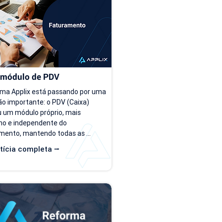
himento dos arquivos. Como 
enquanto a operação é peque
r o novo modelo de importação 
conforme o número de cliente
tas? O novo template estará...
as planilhas deixam de...
 módulo de PDV
ema Applix está passando por uma 
o importante: o PDV (Caixa) 
 um módulo próprio, mais 
o e independente do 
mento, mantendo todas as 
que você já utiliza no dia a dia. A 
tícia completa ⭢
de 15/07/26, as duas versões 
disponíveis ao mesmo tempo, 
e você possa conhecer, testar e 
stumar com a nova interface no 
tmo. O que muda? Local de acesso 
o PDV funciona dentro do módulo 
uramento, na aba "Caixa PDV". Na 