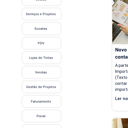
cobran
finance
Serviços e Projetos
antes 
tempo, 
Sucatas
PDV
Novo 
conta
Lojas de Tintas
A parti
Import
Vendas
(Texto
contar
Gestão de Projetos
import
flexibi
Ler no
import
Faturamento
inform
a atual
Fiscal
voltad
instruç