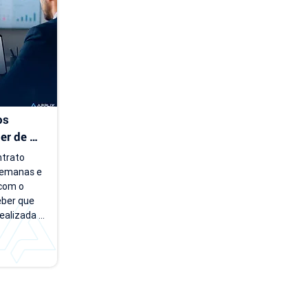
 Essa falta 
feta 
s 
r de 
trato 
emanas e 
com o 
eber que 
ealizada 
 em uma 
u. Essas 
o que 
adoras de 
s contratos 
r 