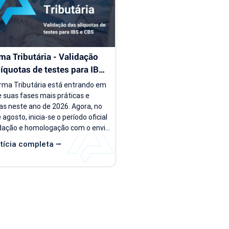
rsão, o PDV passa a ser...
ma Tributária - Validação 
líquotas de testes para IBS 
S
rma Tributária está entrando em 
 suas fases mais práticas e 
as neste ano de 2026. Agora, no 
agosto, inicia-se o período oficial 
idação e homologação com o envio 
quotas de teste do IBS e da CBS 
tícia completa ⭢
s empresas do regime normal. A 
presa está preparada? Assista o 
a seguir para entender um pouco 
obre essa nova etapa. Quem já é 
 Applix do regime normal, verifique 
s naturezas de operação estão 
uradas corretamente com as...