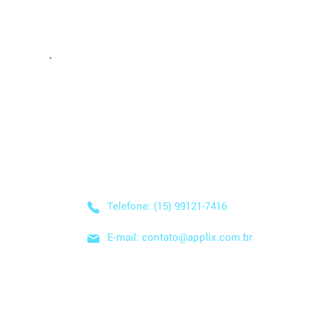
Entre em Conta
Descubra como nossa solução simplificada, fácil
negócio! Entre em contato conosco hoje mesmo
nuvem e no modelo SaaS, e comece a economizar
Telefone: (15) 99121-7416
E-mail: contato@applix.com.br