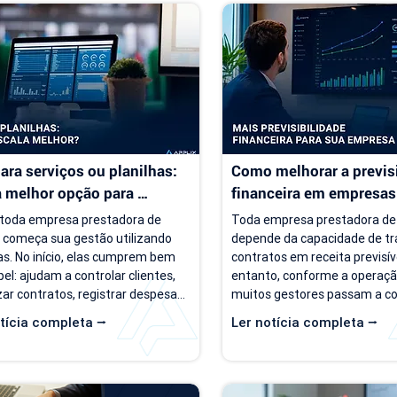
ara serviços ou planilhas: 
Como melhorar a previsi
a melhor opção para 
financeira em empresas 
sas de serviço?
serviço
toda empresa prestadora de 
Toda empresa prestadora de 
o começa sua gestão utilizando 
depende da capacidade de tr
as. No início, elas cumprem bem 
contratos em receita previsíve
el: ajudam a controlar clientes, 
entanto, conforme a operação
ar contratos, registrar despesas 
muitos gestores passam a co
panhar o faturamento. O 
um cenário de incerteza. Exist
tícia completa ⭢
Ler notícia completa ⭢
ma é que a empresa evolui, mas o 
de clientes, há contratos ativ
 de gestão muitas vezes 
negócios acontecendo, mas r
ua o mesmo. Com o aumento da 
perguntas simples, como "qua
a de clientes, novos contratos, 
empresa deve faturar no próx