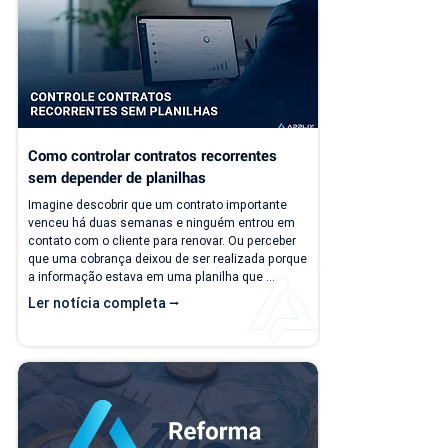
Como controlar contratos recorrentes 
sem depender de planilhas
Imagine descobrir que um contrato importante 
venceu há duas semanas e ninguém entrou em 
contato com o cliente para renovar. Ou perceber 
que uma cobrança deixou de ser realizada porque 
a informação estava em uma planilha que 
ninguém atualizou. Essas situações são mais 
Ler notícia completa ⭢
comuns do que parecem. Em empresas 
prestadoras de serviço, o controle manual dos 
contratos recorrentes costuma funcionar 
enquanto a operação é pequena. Porém, 
conforme o número de clientes cresce, as 
planilhas deixam de...