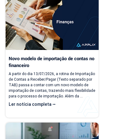
PDV". Na nova versão, o PDV passa a ser...
Novo modelo de importação de contas no 
financeiro
A partir do dia 13/07/2026, a rotina de Importação 
de Contas a Receber/Pagar (Texto separado por 
TAB) passa a contar com um novo modelo de 
importação de contas, trazendo mais flexibilidade 
para o processo de importação. Além da 
ampliação das informações que podem ser 
Ler notícia completa ⭢
importadas, a atualização inclui um novo modelo 
voltado para operações com rateio e instruções 
revisadas para auxiliar no preenchimento dos 
arquivos. Como acessar o novo modelo de 
importação de contas? O novo template estará...