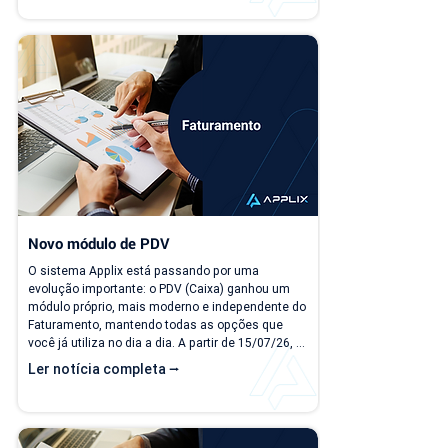
como "quanto a empresa deve faturar no próximo 
mês?", torna-se cada vez mais difícil. Essa falta 
de previsibilidade financeira afeta decisões 
importantes, como investimentos,...
Novo módulo de PDV
O sistema Applix está passando por uma 
evolução importante: o PDV (Caixa) ganhou um 
módulo próprio, mais moderno e independente do 
Faturamento, mantendo todas as opções que 
você já utiliza no dia a dia. A partir de 15/07/26, 
as duas versões ficam disponíveis ao mesmo 
Ler notícia completa ⭢
tempo, para que você possa conhecer, testar e se 
acostumar com a nova interface no seu ritmo. O 
que muda? Local de acesso Hoje, o PDV funciona 
dentro do módulo de Faturamento, na aba "Caixa 