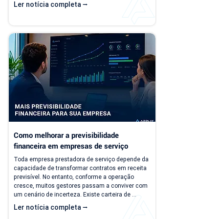
problema é que a empresa evolui, mas o modelo 
Ler notícia completa ⭢
de gestão muitas vezes continua o mesmo. Com 
o aumento da carteira de clientes, novos 
contratos, cobranças recorrentes e processos 
financeiros mais complexos, aquilo que antes era 
simples passa a consumir tempo, gerar 
retrabalho e...
Como melhorar a previsibilidade 
financeira em empresas de serviço
Toda empresa prestadora de serviço depende da 
capacidade de transformar contratos em receita 
previsível. No entanto, conforme a operação 
cresce, muitos gestores passam a conviver com 
um cenário de incerteza. Existe carteira de 
clientes, há contratos ativos e novos negócios 
Ler notícia completa ⭢
acontecendo, mas responder perguntas simples, 