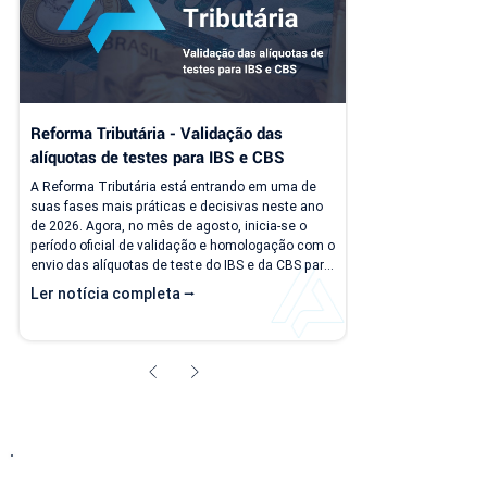
Reforma Tributária - Validação das 
alíquotas de testes para IBS e CBS
A Reforma Tributária está entrando em uma de 
suas fases mais práticas e decisivas neste ano 
de 2026. Agora, no mês de agosto, inicia-se o 
período oficial de validação e homologação com o 
envio das alíquotas de teste do IBS e da CBS para 
as empresas do regime normal. A sua empresa 
Ler notícia completa ⭢
está preparada? Assista o vídeo a seguir para 
entender um pouco mais sobre essa nova etapa. 
Quem já é cliente Applix do regime normal, 
verifique se suas naturezas de operação estão 
configuradas corretamente com as...