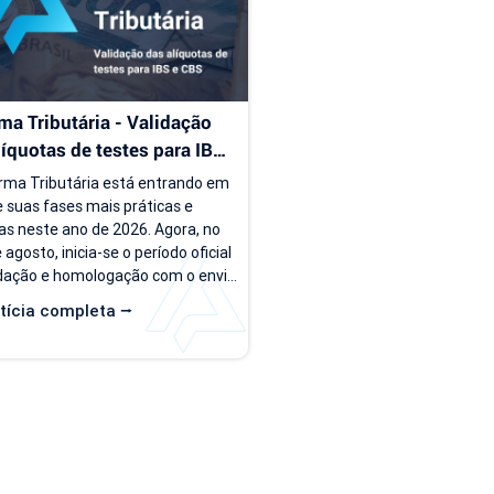
rsão, o PDV passa a ser...
ma Tributária - Validação 
líquotas de testes para IBS 
S
rma Tributária está entrando em 
 suas fases mais práticas e 
as neste ano de 2026. Agora, no 
agosto, inicia-se o período oficial 
idação e homologação com o envio 
quotas de teste do IBS e da CBS 
tícia completa ⭢
s empresas do regime normal. A 
presa está preparada? Assista o 
a seguir para entender um pouco 
obre essa nova etapa. Quem já é 
 Applix do regime normal, verifique 
s naturezas de operação estão 
uradas corretamente com as...