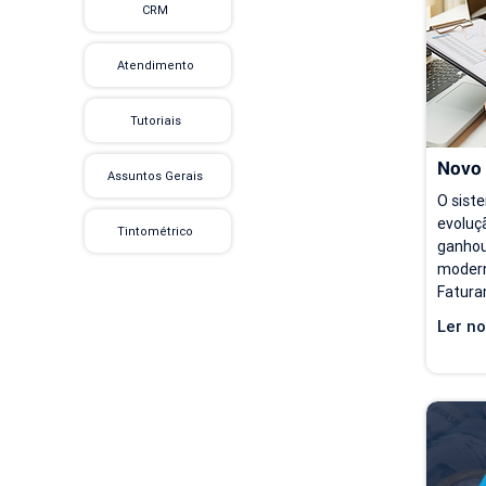
CRM
preenc
acessa
de con
Atendimento
Tutoriais
Novo
Assuntos Gerais
O sist
evoluçã
Tintométrico
ganhou
modern
Fatura
opções 
Ler no
partir 
ficam 
para qu
se aco
seu ri
Hoje, 
de Fat