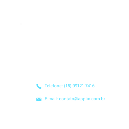
Entre em Conta
Descubra como nossa solução simplificada, fácil
negócio! Entre em contato conosco hoje mesmo
nuvem e no modelo SaaS, e comece a economizar
Telefone: (15) 99121-7416
E-mail: contato@applix.com.br