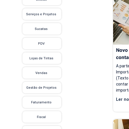
cobran
finance
Serviços e Projetos
antes 
tempo, 
Sucatas
PDV
Novo 
conta
Lojas de Tintas
A parti
Import
Vendas
(Texto
contar
Gestão de Projetos
import
flexibi
Ler no
import
Faturamento
inform
a atual
Fiscal
voltad
instruç