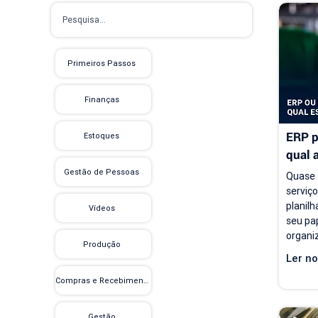
Primeiros Passos
Finanças
ERP p
Estoques
qual 
empre
Gestão de Pessoas
Quase 
serviç
planilh
Vídeos
seu pap
organiz
Produção
e acom
Ler no
proble
modelo
Compras e Recebimento
contin
carteir
Gestão