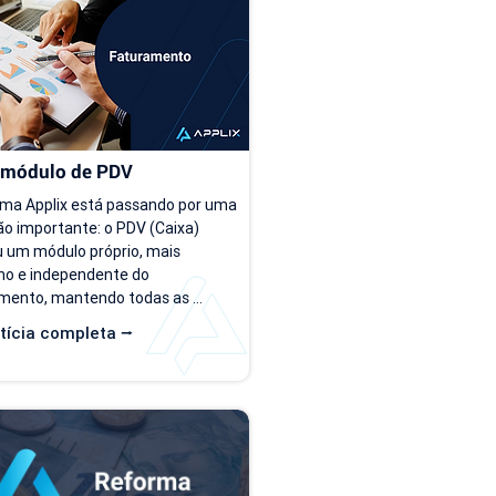
himento dos arquivos. Como 
enquanto a operação é peque
r o novo modelo de importação 
conforme o número de cliente
tas? O novo template estará...
as planilhas deixam de...
 módulo de PDV
ema Applix está passando por uma 
o importante: o PDV (Caixa) 
 um módulo próprio, mais 
o e independente do 
mento, mantendo todas as 
que você já utiliza no dia a dia. A 
tícia completa ⭢
de 15/07/26, as duas versões 
disponíveis ao mesmo tempo, 
e você possa conhecer, testar e 
stumar com a nova interface no 
tmo. O que muda? Local de acesso 
o PDV funciona dentro do módulo 
uramento, na aba "Caixa PDV". Na 