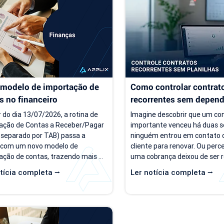
ças recorrentes e processos 
torna-se cada vez mais difícil.
iros mais complexos, aquilo que 
de previsibilidade financeira a
era simples passa a consumir 
decisões importantes, como 
gerar retrabalho e...
investimentos,...
modelo de importação de 
Como controlar contrato
s no financeiro
recorrentes sem depende
planilhas
r do dia 13/07/2026, a rotina de 
Imagine descobrir que um con
ação de Contas a Receber/Pagar 
importante venceu há duas s
 separado por TAB) passa a 
ninguém entrou em contato 
 com um novo modelo de 
cliente para renovar. Ou perc
ação de contas, trazendo mais 
uma cobrança deixou de ser r
lidade para o processo de 
porque a informação estava
tícia completa ⭢
Ler notícia completa ⭢
ação. Além da ampliação das 
planilha que ninguém atualizo
ações que podem ser importadas, 
situações são mais comuns d
ização inclui um novo modelo 
parecem. Em empresas prest
o para operações com rateio e 
serviço, o controle manual do
ões revisadas para auxiliar no 
recorrentes costuma funciona