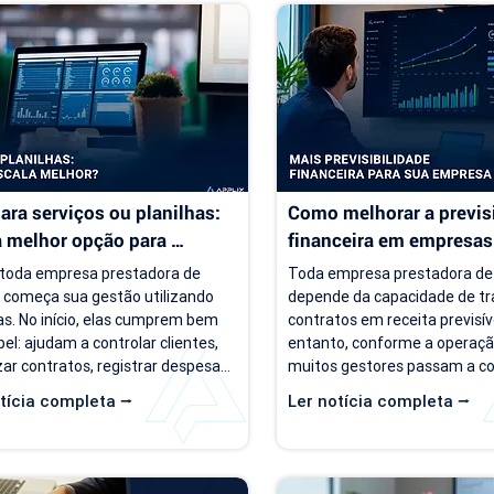
ara serviços ou planilhas: 
Como melhorar a previsi
a melhor opção para 
financeira em empresas 
sas de serviço?
serviço
toda empresa prestadora de 
Toda empresa prestadora de 
o começa sua gestão utilizando 
depende da capacidade de tr
as. No início, elas cumprem bem 
contratos em receita previsíve
el: ajudam a controlar clientes, 
entanto, conforme a operação
ar contratos, registrar despesas 
muitos gestores passam a co
panhar o faturamento. O 
um cenário de incerteza. Exist
tícia completa ⭢
Ler notícia completa ⭢
ma é que a empresa evolui, mas o 
de clientes, há contratos ativ
 de gestão muitas vezes 
negócios acontecendo, mas r
ua o mesmo. Com o aumento da 
perguntas simples, como "qua
a de clientes, novos contratos, 
empresa deve faturar no próx