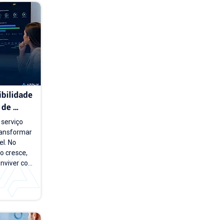
bilidade 
de 
serviço 
ansformar 
l. No 
 cresce, 
nviver com 
e carteira 
os e novos 
esponder 
nto a 
imo mês?", 