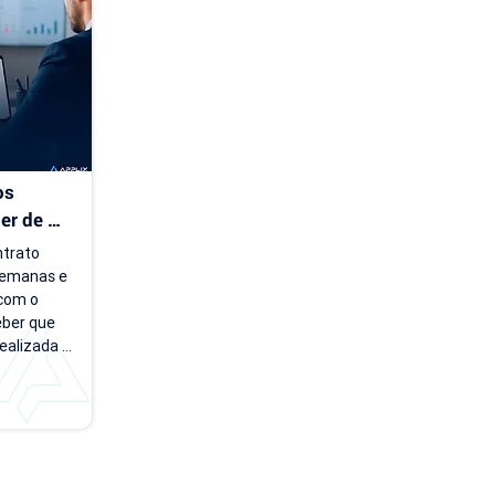
 Essa falta 
feta 
s 
r de 
trato 
emanas e 
com o 
eber que 
ealizada 
 em uma 
u. Essas 
o que 
adoras de 
s contratos 
r 