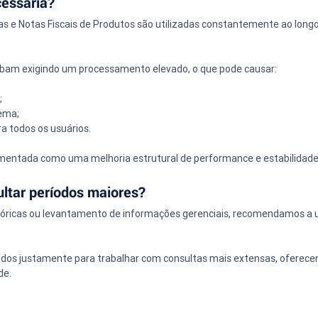
cessária?
as e Notas Fiscais de Produtos são utilizadas constantemente ao lon
abam exigindo um processamento elevado, o que pode causar:
;
tema;
a todos os usuários.
ementada como uma melhoria estrutural de performance e estabilidade 
ultar períodos maiores?
tóricas ou levantamento de informações gerenciais, recomendamos a ut
idos justamente para trabalhar com consultas mais extensas, oferecen
de.