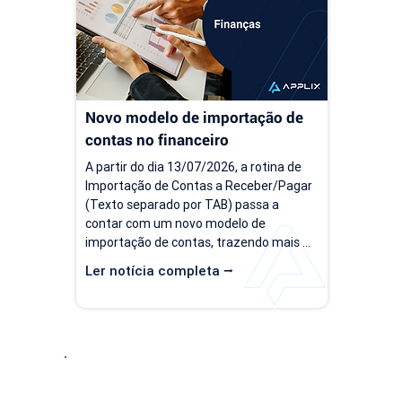
antes era simples passa a consumir 
decisõe
tempo, gerar retrabalho e...
investi
Novo modelo de importação de 
contas no financeiro
A partir do dia 13/07/2026, a rotina de 
Importação de Contas a Receber/Pagar 
(Texto separado por TAB) passa a 
contar com um novo modelo de 
importação de contas, trazendo mais 
flexibilidade para o processo de 
Ler notícia completa ⭢
importação. Além da ampliação das 
informações que podem ser importadas, 
a atualização inclui um novo modelo 
voltado para operações com rateio e 
instruções revisadas para auxiliar no 
preenchimento dos arquivos. Como 
acessar o novo modelo de importação 