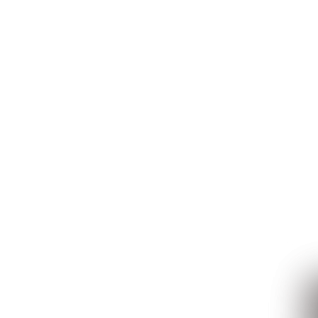
nova versão, o PDV passa a ser
s importantes, como 
mentos,...