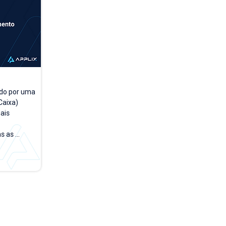
do por uma 
aixa) 
is 
 as 
a a dia. A 
rsões 
empo, 
 testar e 
rface no 
de acesso 
o módulo 
 PDV". Na 