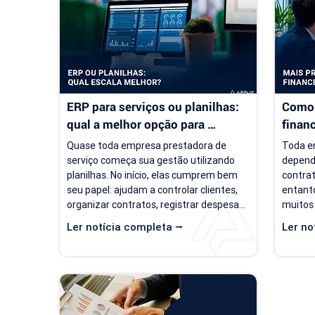
ERP para serviços ou planilhas: 
Como 
qual a melhor opção para 
finan
empresas de serviço?
servi
Quase toda empresa prestadora de 
Toda em
serviço começa sua gestão utilizando 
depend
planilhas. No início, elas cumprem bem 
contrat
seu papel: ajudam a controlar clientes, 
entanto
organizar contratos, registrar despesas 
muitos
e acompanhar o faturamento. O 
um cená
Ler notícia completa ⭢
Ler no
problema é que a empresa evolui, mas o 
de clie
modelo de gestão muitas vezes 
negóci
continua o mesmo. Com o aumento da 
pergunt
carteira de clientes, novos contratos, 
empresa
cobranças recorrentes e processos 
torna-s
financeiros mais complexos, aquilo que 
de prev