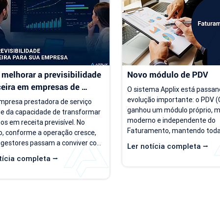
melhorar a previsibilidade 
Novo módulo de PDV
ceira em empresas de 
O sistema Applix está passan
ço
evolução importante: o PDV (C
presa prestadora de serviço 
ganhou um módulo próprio, ma
e da capacidade de transformar 
moderno e independente do 
os em receita previsível. No 
Faturamento, mantendo todas
, conforme a operação cresce, 
opções que você já utiliza no di
 gestores passam a conviver com 
Ler notícia completa ⭢
partir de 15/07/26, as duas ve
rio de incerteza. Existe carteira 
tícia completa ⭢
ficam disponíveis ao mesmo t
ntes, há contratos ativos e novos 
para que você possa conhecer,
os acontecendo, mas responder 
se acostumar com a nova inte
as simples, como "quanto a 
seu ritmo. O que muda? Local 
 deve faturar no próximo mês?", 
Hoje, o PDV funciona dentro d
e cada vez mais difícil. Essa falta 
de Faturamento, na aba "Caixa
isibilidade financeira afeta 