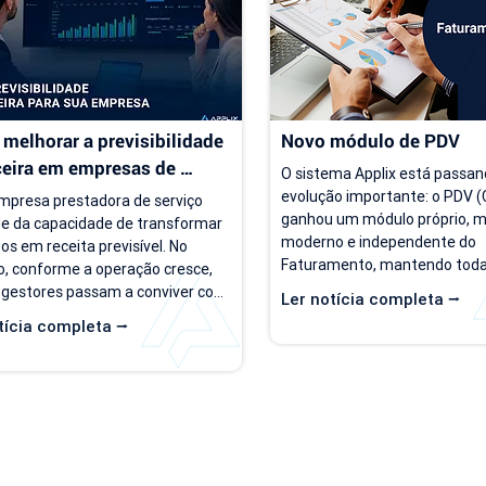
melhorar a previsibilidade 
Novo módulo de PDV
ceira em empresas de 
O sistema Applix está passan
ço
evolução importante: o PDV (C
presa prestadora de serviço 
ganhou um módulo próprio, ma
e da capacidade de transformar 
moderno e independente do 
os em receita previsível. No 
Faturamento, mantendo todas
, conforme a operação cresce, 
opções que você já utiliza no di
 gestores passam a conviver com 
Ler notícia completa ⭢
partir de 15/07/26, as duas ve
rio de incerteza. Existe carteira 
tícia completa ⭢
ficam disponíveis ao mesmo t
ntes, há contratos ativos e novos 
para que você possa conhecer,
os acontecendo, mas responder 
se acostumar com a nova inte
as simples, como "quanto a 
seu ritmo. O que muda? Local 
 deve faturar no próximo mês?", 
Hoje, o PDV funciona dentro d
e cada vez mais difícil. Essa falta 
de Faturamento, na aba "Caixa
isibilidade financeira afeta 
nova versão, o PDV passa a ser
s importantes, como 