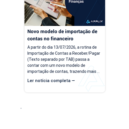
tempo, gerar retrabalho e...
investi
Novo modelo de importação de 
contas no financeiro
A partir do dia 13/07/2026, a rotina de 
Importação de Contas a Receber/Pagar 
(Texto separado por TAB) passa a 
contar com um novo modelo de 
importação de contas, trazendo mais 
flexibilidade para o processo de 
Ler notícia completa ⭢
importação. Além da ampliação das 
informações que podem ser importadas, 
a atualização inclui um novo modelo 
voltado para operações com rateio e 
instruções revisadas para auxiliar no 
preenchimento dos arquivos. Como 
Entre em Conta
acessar o novo modelo de importação 
de contas? O novo template estará...