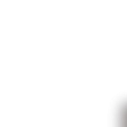
mentos,...
to