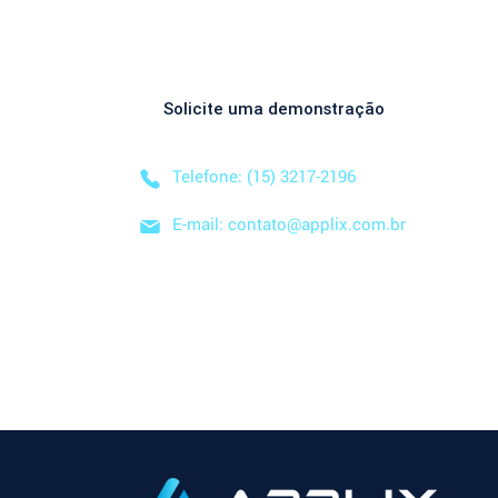
Descubra como nossa solução simplificada, fácil
negócio! Solicite uma
DEMONSTRAÇÃO SEM CO
Solicite uma demonstração
Telefone: (15) 3217-2196
E-mail: contato@applix.com.br