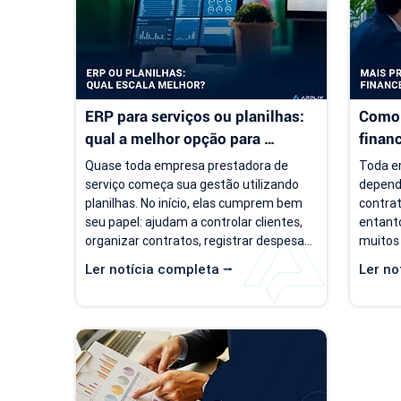
ERP para serviços ou planilhas: 
Como 
qual a melhor opção para 
finan
empresas de serviço?
servi
Quase toda empresa prestadora de 
Toda em
serviço começa sua gestão utilizando 
depend
planilhas. No início, elas cumprem bem 
contrat
seu papel: ajudam a controlar clientes, 
entanto
organizar contratos, registrar despesas 
muitos
e acompanhar o faturamento. O 
um cená
Ler notícia completa ⭢
Ler no
problema é que a empresa evolui, mas o 
de clie
modelo de gestão muitas vezes 
negóci
continua o mesmo. Com o aumento da 
pergunt
carteira de clientes, novos contratos, 
empresa
cobranças recorrentes e processos 
torna-s
financeiros mais complexos, aquilo que 
de prev
antes era simples passa a consumir 
decisõe