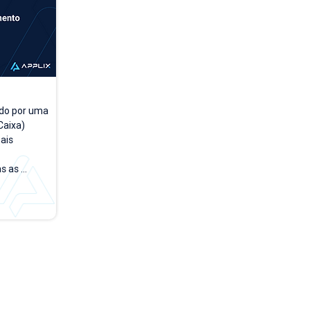
do por uma 
aixa) 
is 
 as 
a a dia. A 
rsões 
empo, 
 testar e 
rface no 
de acesso 
o módulo 
 PDV". Na 
...