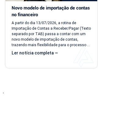
Novo modelo de importação de contas 
no financeiro
A partir do dia 13/07/2026, a rotina de 
Importação de Contas a Receber/Pagar (Texto 
separado por TAB) passa a contar com um 
novo modelo de importação de contas, 
trazendo mais flexibilidade para o processo 
de importação. Além da ampliação das 
Ler notícia completa ⭢
informações que podem ser importadas, a 
atualização inclui um novo modelo voltado 
para operações com rateio e instruções 
revisadas para auxiliar no preenchimento dos 
arquivos. Como acessar o novo modelo de 
importação de contas? O novo template 
estará...
Entre em Contato
Descubra como nossa solução simplificada, fácil
de implantar e acessível pode transformar o seu
negócio! Solicite uma
DEMONSTRAÇÃO SEM
COMPROMISSO
para conhecer nosso sistema.