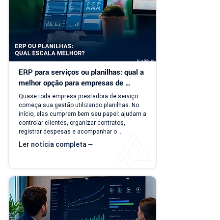
ERP para serviços ou planilhas: qual a 
melhor opção para empresas de 
serviço?
Quase toda empresa prestadora de serviço 
começa sua gestão utilizando planilhas. No 
início, elas cumprem bem seu papel: ajudam a 
controlar clientes, organizar contratos, 
registrar despesas e acompanhar o 
faturamento. O problema é que a empresa 
Ler notícia completa ⭢
evolui, mas o modelo de gestão muitas vezes 
continua o mesmo. Com o aumento da 
carteira de clientes, novos contratos, 
cobranças recorrentes e processos 
financeiros mais complexos, aquilo que antes 
era simples passa a consumir tempo, gerar 
retrabalho e...