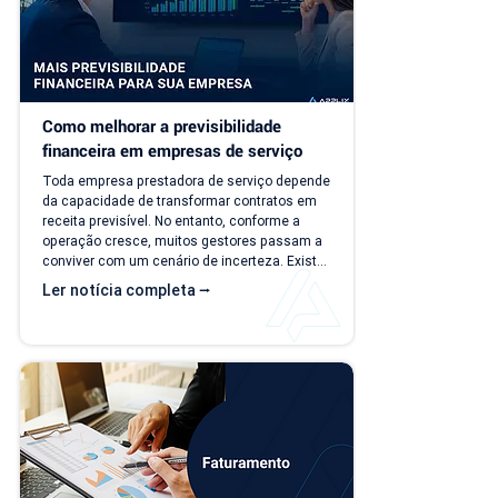
Como melhorar a previsibilidade 
financeira em empresas de serviço
Toda empresa prestadora de serviço depende 
da capacidade de transformar contratos em 
receita previsível. No entanto, conforme a 
operação cresce, muitos gestores passam a 
conviver com um cenário de incerteza. Existe 
carteira de clientes, há contratos ativos e 
Ler notícia completa ⭢
novos negócios acontecendo, mas responder 
perguntas simples, como "quanto a empresa 
deve faturar no próximo mês?", torna-se cada 
vez mais difícil. Essa falta de previsibilidade 
financeira afeta decisões importantes, como 
investimentos,...