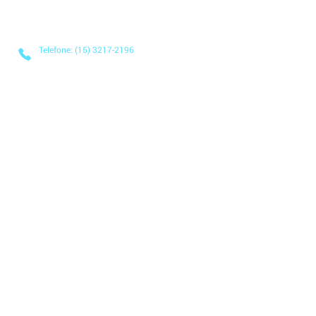
Telefone: (15) 3217-2196
E-mail: contato@applix.com.br