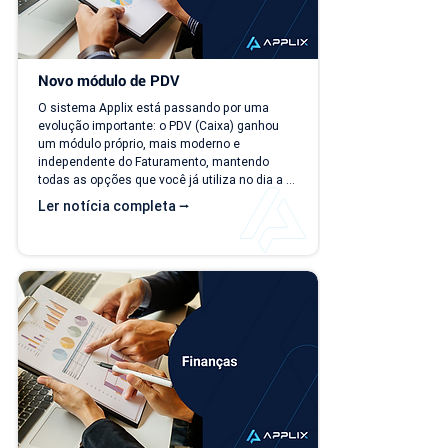
Novo módulo de PDV
O sistema Applix está passando por uma 
evolução importante: o PDV (Caixa) ganhou 
um módulo próprio, mais moderno e 
independente do Faturamento, mantendo 
todas as opções que você já utiliza no dia a 
dia. A partir de 15/07/26, as duas versões 
Ler notícia completa ⭢
ficam disponíveis ao mesmo tempo, para que 
você possa conhecer, testar e se acostumar 
com a nova interface no seu ritmo. O que 
muda? Local de acesso Hoje, o PDV funciona 
dentro do módulo de Faturamento, na aba 
"Caixa PDV". Na nova versão, o PDV passa a 
ser...