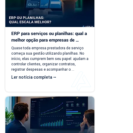
ERP para serviços ou planilhas: qual a 
melhor opção para empresas de 
serviço?
Quase toda empresa prestadora de serviço 
começa sua gestão utilizando planilhas. No 
início, elas cumprem bem seu papel: ajudam a 
controlar clientes, organizar contratos, 
registrar despesas e acompanhar o 
faturamento. O problema é que a empresa 
Ler notícia completa ⭢
evolui, mas o modelo de gestão muitas vezes 
continua o mesmo. Com o aumento da 
carteira de clientes, novos contratos, 
cobranças recorrentes e processos 
financeiros mais complexos, aquilo que antes 
era simples passa a consumir tempo, gerar 
retrabalho e...