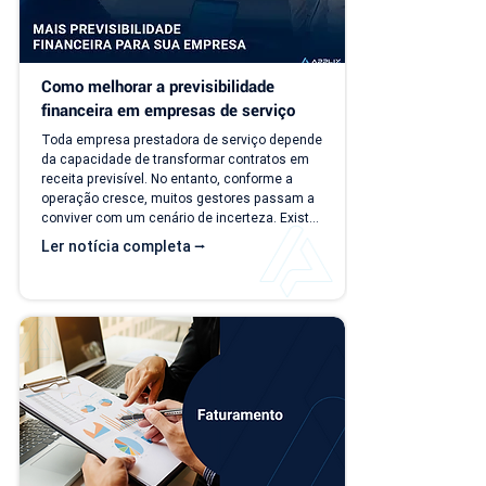
Como melhorar a previsibilidade 
financeira em empresas de serviço
Toda empresa prestadora de serviço depende 
da capacidade de transformar contratos em 
receita previsível. No entanto, conforme a 
operação cresce, muitos gestores passam a 
conviver com um cenário de incerteza. Existe 
carteira de clientes, há contratos ativos e 
Ler notícia completa ⭢
novos negócios acontecendo, mas responder 
perguntas simples, como "quanto a empresa 
deve faturar no próximo mês?", torna-se cada 
vez mais difícil. Essa falta de previsibilidade 
financeira afeta decisões importantes, como 
investimentos,...