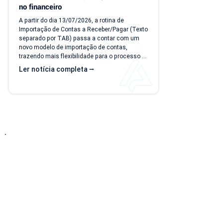
no financeiro
A partir do dia 13/07/2026, a rotina de 
Importação de Contas a Receber/Pagar (Texto 
separado por TAB) passa a contar com um 
novo modelo de importação de contas, 
trazendo mais flexibilidade para o processo 
de importação. Além da ampliação das 
Ler notícia completa ⭢
informações que podem ser importadas, a 
atualização inclui um novo modelo voltado 
para operações com rateio e instruções 
revisadas para auxiliar no preenchimento dos 
arquivos. Como acessar o novo modelo de 
importação de contas? O novo template 
estará...
Entre em Contato
Descubra como nossa solução simplificada, fácil
de implantar e acessível pode transformar o seu
negócio! Solicite uma
DEMONSTRAÇÃO SEM
COMPROMISSO
para conhecer nosso sistema.