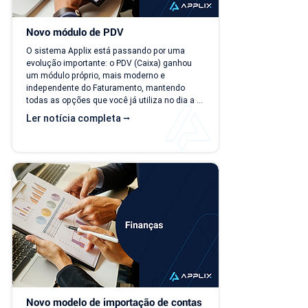
Novo módulo de PDV
O sistema Applix está passando por uma 
evolução importante: o PDV (Caixa) ganhou 
um módulo próprio, mais moderno e 
independente do Faturamento, mantendo 
todas as opções que você já utiliza no dia a 
dia. A partir de 15/07/26, as duas versões 
Ler notícia completa ⭢
ficam disponíveis ao mesmo tempo, para que 
você possa conhecer, testar e se acostumar 
com a nova interface no seu ritmo. O que 
muda? Local de acesso Hoje, o PDV funciona 
dentro do módulo de Faturamento, na aba 
"Caixa PDV". Na nova versão, o PDV passa a 
ser...
Novo modelo de importação de contas 