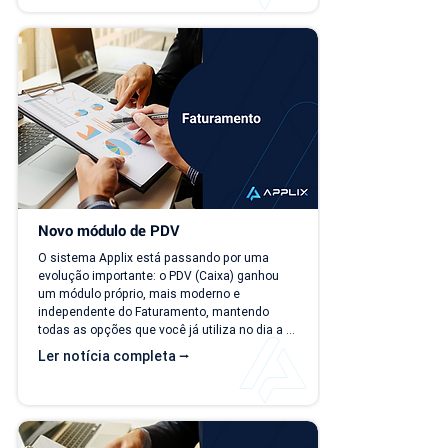
deve faturar no próximo mês?", torna-se cada 
vez mais difícil. Essa falta de previsibilidade 
financeira afeta decisões importantes, como 
investimentos,...
Novo módulo de PDV
O sistema Applix está passando por uma 
evolução importante: o PDV (Caixa) ganhou 
um módulo próprio, mais moderno e 
independente do Faturamento, mantendo 
todas as opções que você já utiliza no dia a 
dia. A partir de 15/07/26, as duas versões 
Ler notícia completa ⭢
ficam disponíveis ao mesmo tempo, para que 
você possa conhecer, testar e se acostumar 
com a nova interface no seu ritmo. O que 
muda? Local de acesso Hoje, o PDV funciona 
dentro do módulo de Faturamento, na aba 