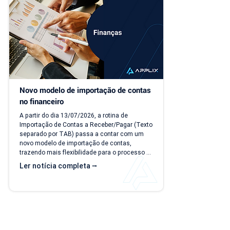
"Caixa PDV". Na nova versão, o PDV passa a 
ser...
Novo modelo de importação de contas 
no financeiro
A partir do dia 13/07/2026, a rotina de 
Importação de Contas a Receber/Pagar (Texto 
separado por TAB) passa a contar com um 
novo modelo de importação de contas, 
trazendo mais flexibilidade para o processo 
de importação. Além da ampliação das 
Ler notícia completa ⭢
informações que podem ser importadas, a 
atualização inclui um novo modelo voltado 
para operações com rateio e instruções 
revisadas para auxiliar no preenchimento dos 
arquivos. Como acessar o novo modelo de 
importação de contas? O novo template 
estará...