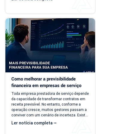
evolui, mas o modelo de gestão muitas vezes 
continua o mesmo. Com o aumento da 
carteira de clientes, novos contratos, 
cobranças recorrentes e processos 
financeiros mais complexos, aquilo que antes 
era simples passa a consumir tempo, gerar 
retrabalho e...
Como melhorar a previsibilidade 
financeira em empresas de serviço
Toda empresa prestadora de serviço depende 
da capacidade de transformar contratos em 
receita previsível. No entanto, conforme a 
operação cresce, muitos gestores passam a 
conviver com um cenário de incerteza. Existe 
carteira de clientes, há contratos ativos e 
Ler notícia completa ⭢
novos negócios acontecendo, mas responder 
perguntas simples, como "quanto a empresa 