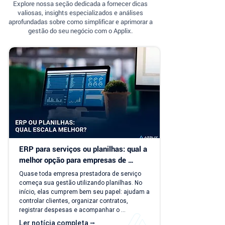
Explore nossa seção dedicada a fornecer dicas
valiosas, insights especializados e análises
aprofundadas sobre como simplificar e aprimorar a
gestão do seu negócio com o Applix.
ERP para serviços ou planilhas: qual a 
melhor opção para empresas de 
serviço?
Quase toda empresa prestadora de serviço 
começa sua gestão utilizando planilhas. No 
início, elas cumprem bem seu papel: ajudam a 
controlar clientes, organizar contratos, 
registrar despesas e acompanhar o 
faturamento. O problema é que a empresa 
Ler notícia completa ⭢