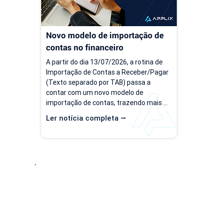
Novo modelo de importação de 
contas no financeiro
A partir do dia 13/07/2026, a rotina de 
Importação de Contas a Receber/Pagar 
(Texto separado por TAB) passa a 
contar com um novo modelo de 
importação de contas, trazendo mais 
flexibilidade para o processo de 
Ler notícia completa ⭢
importação. Além da ampliação das 
informações que podem ser importadas, 
a atualização inclui um novo modelo 
voltado para operações com rateio e 
instruções revisadas para auxiliar no 
preenchimento dos arquivos. Como 
Entre em Conta
acessar o novo modelo de importação 
de contas? O novo template estará...