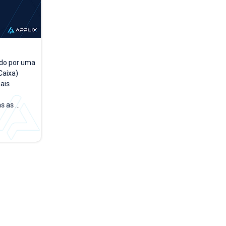
do por uma 
aixa) 
is 
 as 
a a dia. A 
rsões 
empo, 
 testar e 
rface no 
de acesso 
o módulo 
 PDV". Na 
...