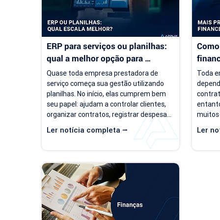
ERP para serviços ou planilhas: 
Como 
qual a melhor opção para 
finan
empresas de serviço?
servi
Quase toda empresa prestadora de 
Toda em
serviço começa sua gestão utilizando 
depend
planilhas. No início, elas cumprem bem 
contrat
seu papel: ajudam a controlar clientes, 
entanto
organizar contratos, registrar despesas 
muitos
e acompanhar o faturamento. O 
um cená
Ler notícia completa ⭢
Ler no
problema é que a empresa evolui, mas o 
de clie
modelo de gestão muitas vezes 
negóci
continua o mesmo. Com o aumento da 
pergunt
carteira de clientes, novos contratos, 
empresa
cobranças recorrentes e processos 
torna-s
financeiros mais complexos, aquilo que 
de prev
antes era simples passa a consumir 
decisõe
tempo, gerar retrabalho e...
investi