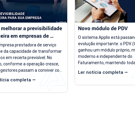
melhorar a previsibilidade 
Novo módulo de PDV
ceira em empresas de 
O sistema Applix está passan
ço
evolução importante: o PDV (C
presa prestadora de serviço 
ganhou um módulo próprio, ma
e da capacidade de transformar 
moderno e independente do 
os em receita previsível. No 
Faturamento, mantendo todas
, conforme a operação cresce, 
opções que você já utiliza no di
 gestores passam a conviver com 
Ler notícia completa ⭢
partir de 15/07/26, as duas ve
rio de incerteza. Existe carteira 
tícia completa ⭢
ficam disponíveis ao mesmo t
ntes, há contratos ativos e novos 
para que você possa conhecer,
os acontecendo, mas responder 
se acostumar com a nova inte
as simples, como "quanto a 
seu ritmo. O que muda? Local 
 deve faturar no próximo mês?", 
Hoje, o PDV funciona dentro d
e cada vez mais difícil. Essa falta 
de Faturamento, na aba "Caixa
isibilidade financeira afeta 
nova versão, o PDV passa a ser
s importantes, como 
mentos,...