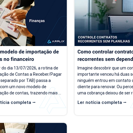
ças recorrentes e processos 
torna-se cada vez mais difícil.
iros mais complexos, aquilo que 
de previsibilidade financeira a
era simples passa a consumir 
decisões importantes, como 
gerar retrabalho e...
investimentos,...
modelo de importação de 
Como controlar contrato
s no financeiro
recorrentes sem depende
planilhas
r do dia 13/07/2026, a rotina de 
Imagine descobrir que um con
ação de Contas a Receber/Pagar 
importante venceu há duas s
 separado por TAB) passa a 
ninguém entrou em contato 
 com um novo modelo de 
cliente para renovar. Ou perc
ação de contas, trazendo mais 
uma cobrança deixou de ser r
lidade para o processo de 
porque a informação estava
tícia completa ⭢
Ler notícia completa ⭢
ação. Além da ampliação das 
planilha que ninguém atualizo
ações que podem ser importadas, 
situações são mais comuns d
ização inclui um novo modelo 
parecem. Em empresas prest
o para operações com rateio e 
serviço, o controle manual do
ões revisadas para auxiliar no 
recorrentes costuma funciona