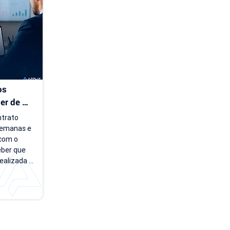
 Essa falta 
feta 
s 
r de 
trato 
emanas e 
com o 
eber que 
ealizada 
 em uma 
u. Essas 
o que 
adoras de 
s contratos 
r 