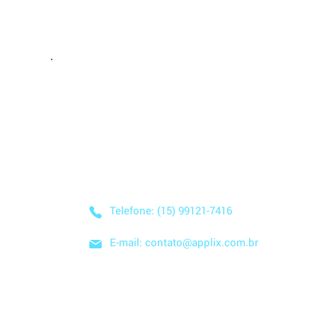
Entre em Conta
Descubra como nossa solução simplificada, fácil
negócio! Entre em contato conosco hoje mesmo
nuvem e no modelo SaaS, e comece a economizar
Telefone: (15) 99121-7416
E-mail: contato@applix.com.br