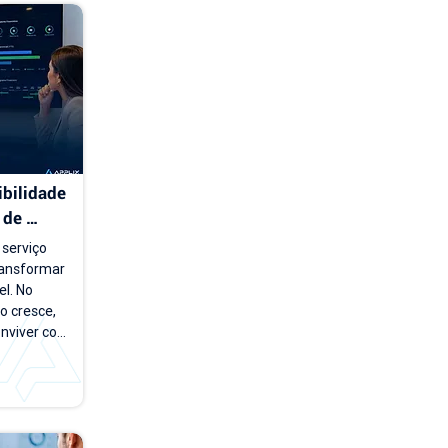
bilidade 
de 
serviço 
ansformar 
l. No 
 cresce, 
nviver com 
e carteira 
os e novos 
esponder 
nto a 
imo mês?", 