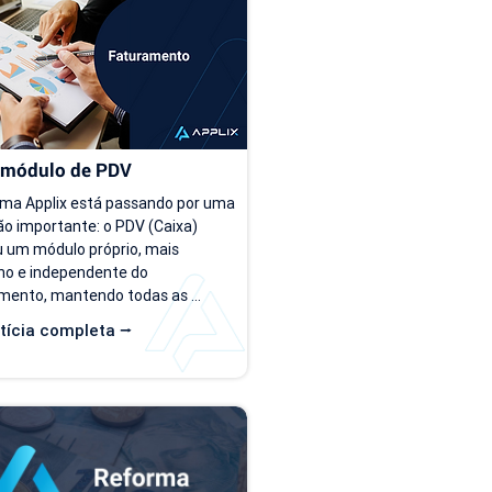
himento dos arquivos. Como 
enquanto a operação é peque
r o novo modelo de importação 
conforme o número de cliente
tas? O novo template estará...
as planilhas deixam de...
 módulo de PDV
ema Applix está passando por uma 
o importante: o PDV (Caixa) 
 um módulo próprio, mais 
o e independente do 
mento, mantendo todas as 
que você já utiliza no dia a dia. A 
tícia completa ⭢
de 15/07/26, as duas versões 
disponíveis ao mesmo tempo, 
e você possa conhecer, testar e 
stumar com a nova interface no 
tmo. O que muda? Local de acesso 
o PDV funciona dentro do módulo 
uramento, na aba "Caixa PDV". Na 