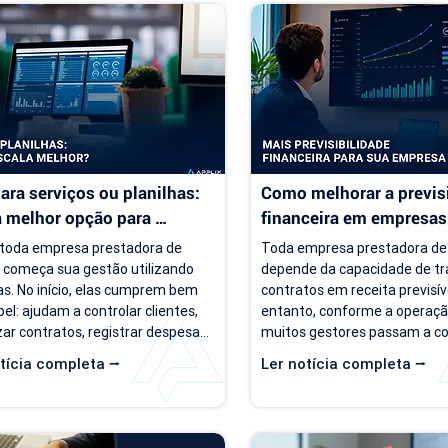
ara serviços ou planilhas: 
Como melhorar a previsi
a melhor opção para 
financeira em empresas 
sas de serviço?
serviço
toda empresa prestadora de 
Toda empresa prestadora de 
o começa sua gestão utilizando 
depende da capacidade de tr
as. No início, elas cumprem bem 
contratos em receita previsíve
el: ajudam a controlar clientes, 
entanto, conforme a operação
ar contratos, registrar despesas 
muitos gestores passam a co
panhar o faturamento. O 
um cenário de incerteza. Exist
tícia completa ⭢
Ler notícia completa ⭢
ma é que a empresa evolui, mas o 
de clientes, há contratos ativ
 de gestão muitas vezes 
negócios acontecendo, mas r
ua o mesmo. Com o aumento da 
perguntas simples, como "qua
a de clientes, novos contratos, 
empresa deve faturar no próx