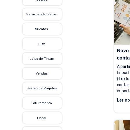
cobran
finance
Serviços e Projetos
antes 
tempo, 
Sucatas
PDV
Novo 
conta
Lojas de Tintas
A parti
Import
Vendas
(Texto
contar
Gestão de Projetos
import
flexibi
Ler no
import
Faturamento
inform
a atual
Fiscal
voltad
instruç