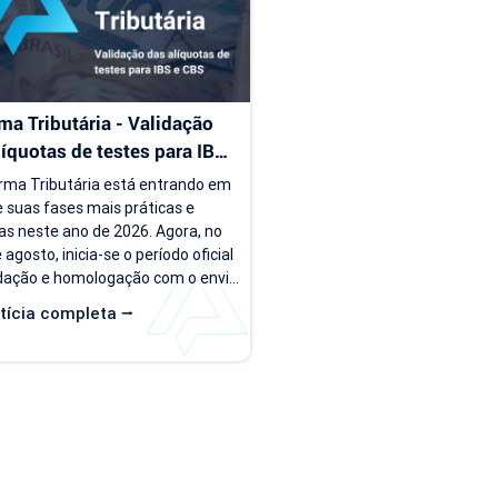
rsão, o PDV passa a ser...
ma Tributária - Validação 
líquotas de testes para IBS 
S
rma Tributária está entrando em 
 suas fases mais práticas e 
as neste ano de 2026. Agora, no 
agosto, inicia-se o período oficial 
idação e homologação com o envio 
quotas de teste do IBS e da CBS 
tícia completa ⭢
s empresas do regime normal. A 
presa está preparada? Assista o 
a seguir para entender um pouco 
obre essa nova etapa. Quem já é 
 Applix do regime normal, verifique 
s naturezas de operação estão 
uradas corretamente com as...