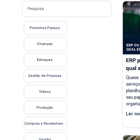
Primeiros Passos
Finanças
ERP p
Estoques
qual 
empre
Gestão de Pessoas
Quase 
serviç
planilh
Vídeos
seu pap
organiz
Produção
e acom
Ler no
proble
modelo
Compras e Recebimento
contin
carteir
Gestão