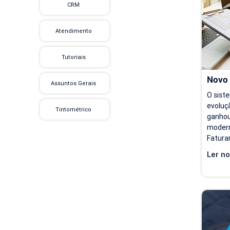
CRM
preenc
acessa
de con
Atendimento
Tutoriais
Novo
Assuntos Gerais
O sist
evoluçã
Tintométrico
ganhou
modern
Fatura
opções 
Ler no
partir 
ficam 
para qu
se aco
seu ri
Hoje, 
de Fat