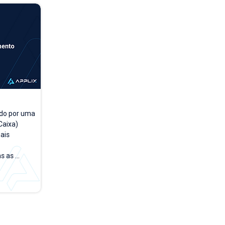
do por uma 
aixa) 
is 
 as 
a a dia. A 
rsões 
empo, 
 testar e 
rface no 
de acesso 