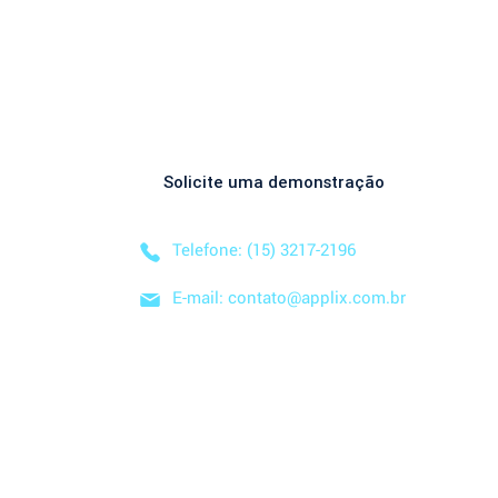
preenchimento dos arquivos. Como 
Entre em Conta
acessar o novo modelo de importação 
de contas? O novo template estará...
Descubra como nossa solução simplificada, fácil
negócio! Solicite uma
DEMONSTRAÇÃO SEM CO
Solicite uma demonstração
Telefone: (15) 3217-2196
E-mail: contato@applix.com.br