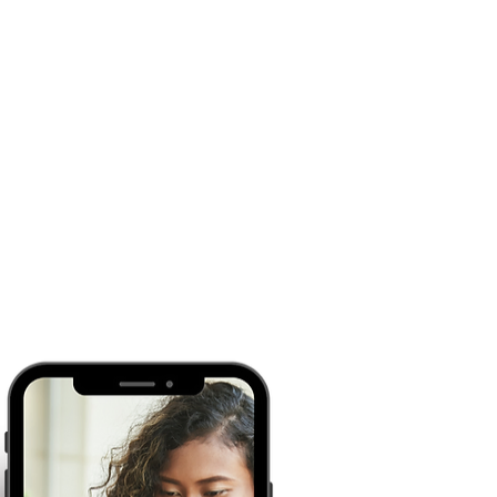
o módulo 
 PDV". Na 
...