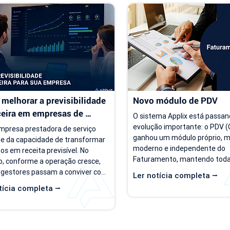
melhorar a previsibilidade 
Novo módulo de PDV
ceira em empresas de 
O sistema Applix está passan
ço
evolução importante: o PDV (C
presa prestadora de serviço 
ganhou um módulo próprio, ma
e da capacidade de transformar 
moderno e independente do 
os em receita previsível. No 
Faturamento, mantendo todas
, conforme a operação cresce, 
opções que você já utiliza no di
 gestores passam a conviver com 
Ler notícia completa ⭢
partir de 15/07/26, as duas ve
rio de incerteza. Existe carteira 
tícia completa ⭢
ficam disponíveis ao mesmo t
ntes, há contratos ativos e novos 
para que você possa conhecer,
os acontecendo, mas responder 
se acostumar com a nova inte
as simples, como "quanto a 
seu ritmo. O que muda? Local 
 deve faturar no próximo mês?", 