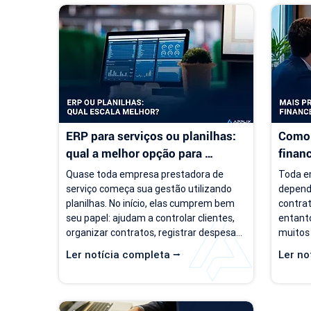
ERP para serviços ou planilhas: 
Como 
qual a melhor opção para 
finan
empresas de serviço?
servi
Quase toda empresa prestadora de 
Toda em
serviço começa sua gestão utilizando 
depend
planilhas. No início, elas cumprem bem 
contrat
seu papel: ajudam a controlar clientes, 
entanto
organizar contratos, registrar despesas 
muitos
e acompanhar o faturamento. O 
um cená
Ler notícia completa ⭢
Ler no
problema é que a empresa evolui, mas o 
de clie
modelo de gestão muitas vezes 
negóci
continua o mesmo. Com o aumento da 
pergunt
carteira de clientes, novos contratos, 
empresa