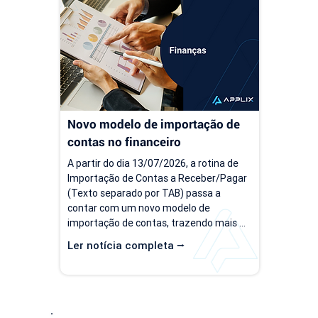
cobranças recorrentes e processos 
torna-s
financeiros mais complexos, aquilo que 
de prev
antes era simples passa a consumir 
decisõe
tempo, gerar retrabalho e...
investi
Novo modelo de importação de 
contas no financeiro
A partir do dia 13/07/2026, a rotina de 
Importação de Contas a Receber/Pagar 
(Texto separado por TAB) passa a 
contar com um novo modelo de 
importação de contas, trazendo mais 
flexibilidade para o processo de 
Ler notícia completa ⭢
importação. Além da ampliação das 
informações que podem ser importadas, 
a atualização inclui um novo modelo 
voltado para operações com rateio e 
instruções revisadas para auxiliar no 