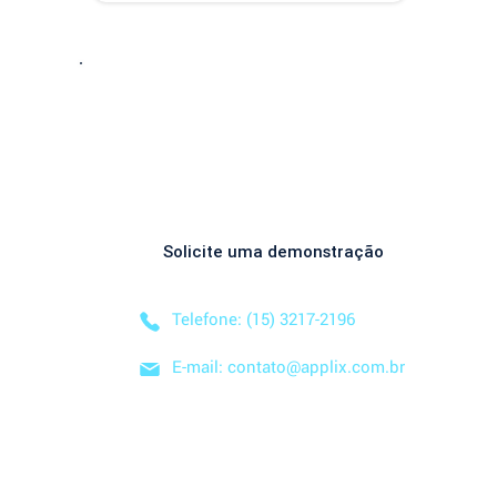
a atualização inclui um novo modelo 
voltado para operações com rateio e 
instruções revisadas para auxiliar no 
preenchimento dos arquivos. Como 
Entre em Conta
acessar o novo modelo de importação 
de contas? O novo template estará...
Descubra como nossa solução simplificada, fácil
negócio! Solicite uma
DEMONSTRAÇÃO SEM CO
Solicite uma demonstração
Telefone: (15) 3217-2196
E-mail: contato@applix.com.br