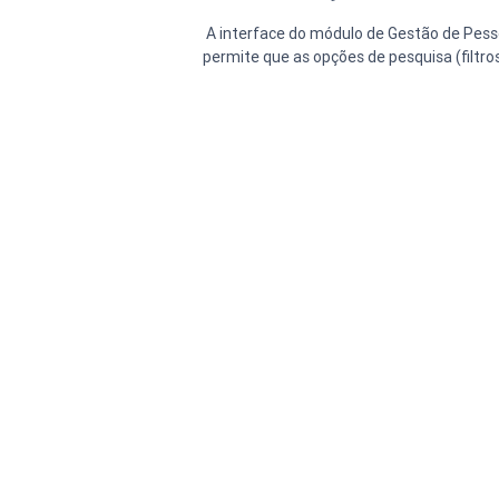
 A interface do módulo de Gestão de Pessoas foi atualizada para ficar adequada aos demais produtos do sistema. Além da parte visual, esta atualização 
permite que as opções de pesquisa (filt