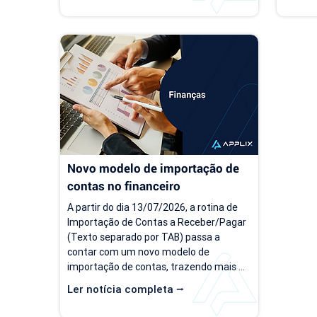
modelo de gestão muitas vezes 
negóci
continua o mesmo. Com o aumento da 
pergunt
carteira de clientes, novos contratos, 
empresa
cobranças recorrentes e processos 
torna-s
financeiros mais complexos, aquilo que 
de prev
antes era simples passa a consumir 
decisõe
tempo, gerar retrabalho e...
investi
Novo modelo de importação de 
contas no financeiro
A partir do dia 13/07/2026, a rotina de 
Importação de Contas a Receber/Pagar 
(Texto separado por TAB) passa a 
contar com um novo modelo de 
importação de contas, trazendo mais 
flexibilidade para o processo de 
Ler notícia completa ⭢
importação. Além da ampliação das 
informações que podem ser importadas, 