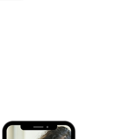
 testar e 
rface no 
de acesso 
o módulo 
 PDV". Na 
...