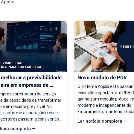
 Applix.
melhorar a previsibilidade 
Novo módulo de PDV
ceira em empresas de 
O sistema Applix está passan
ço
evolução importante: o PDV (C
presa prestadora de serviço 
ganhou um módulo próprio, ma
e da capacidade de transformar 
moderno e independente do 
os em receita previsível. No 
Faturamento, mantendo todas
, conforme a operação cresce, 
opções que você já utiliza no di
 gestores passam a conviver com 
Ler notícia completa ⭢
partir de 15/07/26, as duas ve
rio de incerteza. Existe carteira 
tícia completa ⭢
ficam disponíveis ao mesmo t
ntes, há contratos ativos e novos 