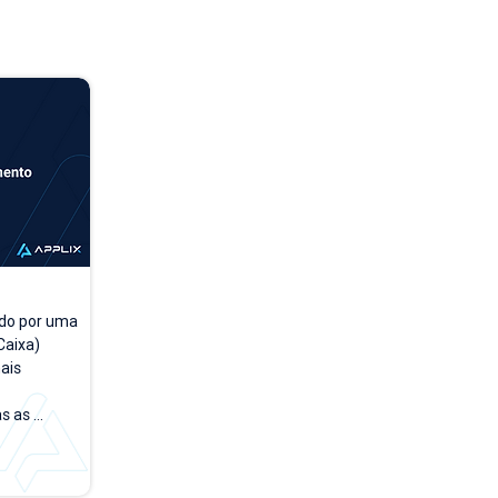
do por uma 
aixa) 
is 
 as 
a a dia. A 
rsões 
empo, 