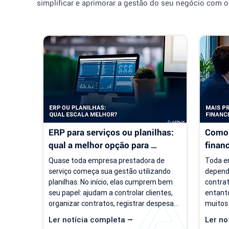
simplificar e aprimorar a gestão do seu negócio com o
ERP para serviços ou planilhas: 
Como 
qual a melhor opção para 
finan
empresas de serviço?
servi
Quase toda empresa prestadora de 
Toda em
serviço começa sua gestão utilizando 
depend
planilhas. No início, elas cumprem bem 
contrat
seu papel: ajudam a controlar clientes, 
entanto
organizar contratos, registrar despesas 
muitos
e acompanhar o faturamento. O 
um cená
Ler notícia completa ⭢
Ler no
problema é que a empresa evolui, mas o 
de clie