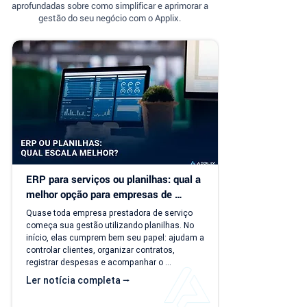
aprofundadas sobre como simplificar e aprimorar a
gestão do seu negócio com o Applix.
ERP para serviços ou planilhas: qual a 
melhor opção para empresas de 
serviço?
Quase toda empresa prestadora de serviço 
começa sua gestão utilizando planilhas. No 
início, elas cumprem bem seu papel: ajudam a 
controlar clientes, organizar contratos, 
registrar despesas e acompanhar o 
faturamento. O problema é que a empresa 
Ler notícia completa ⭢
evolui, mas o modelo de gestão muitas vezes 
continua o mesmo. Com o aumento da 