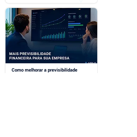
carteira de clientes, novos contratos, 
cobranças recorrentes e processos 
financeiros mais complexos, aquilo que antes 
era simples passa a consumir tempo, gerar 
retrabalho e...
Como melhorar a previsibilidade 
financeira em empresas de serviço
Toda empresa prestadora de serviço depende 
da capacidade de transformar contratos em 
receita previsível. No entanto, conforme a 
operação cresce, muitos gestores passam a 
conviver com um cenário de incerteza. Existe 
carteira de clientes, há contratos ativos e 
Ler notícia completa ⭢
novos negócios acontecendo, mas responder 
perguntas simples, como "quanto a empresa 
deve faturar no próximo mês?", torna-se cada 
vez mais difícil. Essa falta de previsibilidade 