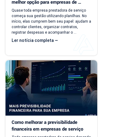
melhor opção para empresas de 
serviço?
Quase toda empresa prestadora de serviço 
começa sua gestão utilizando planilhas. No 
início, elas cumprem bem seu papel: ajudam a 
controlar clientes, organizar contratos, 
registrar despesas e acompanhar o 
faturamento. O problema é que a empresa 
Ler notícia completa ⭢
evolui, mas o modelo de gestão muitas vezes 
continua o mesmo. Com o aumento da 
carteira de clientes, novos contratos, 
cobranças recorrentes e processos 
financeiros mais complexos, aquilo que antes 
era simples passa a consumir tempo, gerar 
retrabalho e...
Como melhorar a previsibilidade 
financeira em empresas de serviço