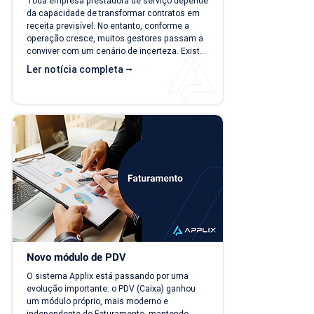
Toda empresa prestadora de serviço depende 
da capacidade de transformar contratos em 
receita previsível. No entanto, conforme a 
operação cresce, muitos gestores passam a 
conviver com um cenário de incerteza. Existe 
carteira de clientes, há contratos ativos e 
Ler notícia completa ⭢
novos negócios acontecendo, mas responder 
perguntas simples, como "quanto a empresa 
deve faturar no próximo mês?", torna-se cada 
vez mais difícil. Essa falta de previsibilidade 
financeira afeta decisões importantes, como 
investimentos,...
Novo módulo de PDV
O sistema Applix está passando por uma 
evolução importante: o PDV (Caixa) ganhou 
um módulo próprio, mais moderno e 
independente do Faturamento, mantendo 