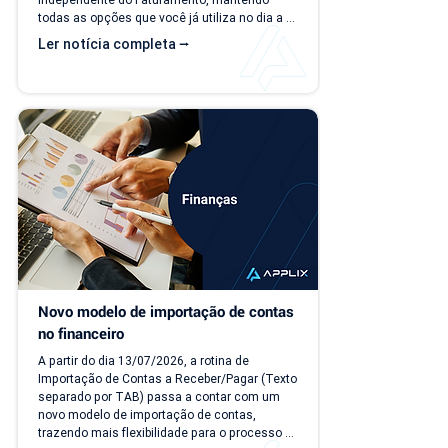
todas as opções que você já utiliza no dia a 
dia. A partir de 15/07/26, as duas versões 
Ler notícia completa ⭢
ficam disponíveis ao mesmo tempo, para que 
você possa conhecer, testar e se acostumar 
com a nova interface no seu ritmo. O que 
muda? Local de acesso Hoje, o PDV funciona 
dentro do módulo de Faturamento, na aba 
"Caixa PDV". Na nova versão, o PDV passa a 
ser...
Novo modelo de importação de contas 
no financeiro
A partir do dia 13/07/2026, a rotina de 
Importação de Contas a Receber/Pagar (Texto 
separado por TAB) passa a contar com um 
novo modelo de importação de contas, 
trazendo mais flexibilidade para o processo 