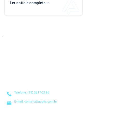
de importação. Além da ampliação das 
Ler notícia completa ⭢
informações que podem ser importadas, a 
atualização inclui um novo modelo voltado 
para operações com rateio e instruções 
revisadas para auxiliar no preenchimento dos 
arquivos. Como acessar o novo modelo de 
importação de contas? O novo template 
estará...
Entre em Contato
Descubra como nossa solução simplificada, fácil
de implantar e acessível pode transformar o seu
negócio! Solicite uma
DEMONSTRAÇÃO SEM
COMPROMISSO
para conhecer nosso sistema.
Telefone: (15) 3217-2196
E-mail: contato@applix.com.br