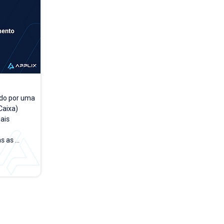
do por uma 
aixa) 
is 
 as 
a a dia. A 
rsões 
empo, 
 testar e 
rface no 
de acesso 
o módulo 