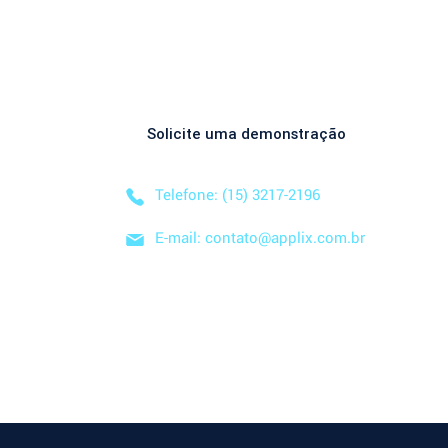
Entre em Conta
acessar o novo modelo de importação 
de contas? O novo template estará...
Descubra como nossa solução simplificada, fácil
negócio! Solicite uma
DEMONSTRAÇÃO SEM CO
Solicite uma demonstração
Telefone: (15) 3217-2196
E-mail: contato@applix.com.br