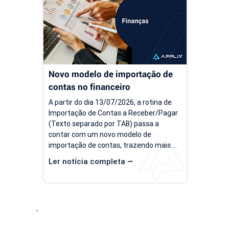
financeiros mais complexos, aquilo que 
de prev
antes era simples passa a consumir 
decisõe
tempo, gerar retrabalho e...
investi
Novo modelo de importação de 
contas no financeiro
A partir do dia 13/07/2026, a rotina de 
Importação de Contas a Receber/Pagar 
(Texto separado por TAB) passa a 
contar com um novo modelo de 
importação de contas, trazendo mais 
flexibilidade para o processo de 
Ler notícia completa ⭢
importação. Além da ampliação das 
informações que podem ser importadas, 
a atualização inclui um novo modelo 
voltado para operações com rateio e 
instruções revisadas para auxiliar no 
preenchimento dos arquivos. Como 