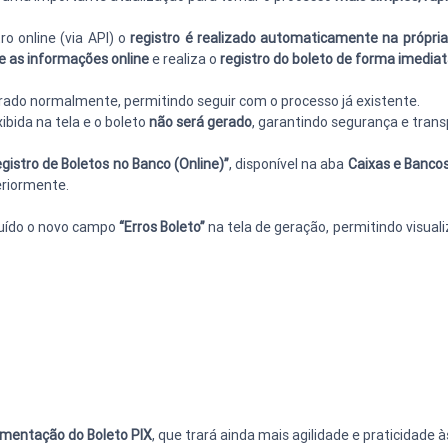
ro online (via API) o 
registro é realizado automaticamente na própria
e as informações online
 e realiza o 
registro do boleto de forma imedia
erado normalmente, permitindo seguir com o processo já existente.
bida na tela e o boleto 
não será gerado
, garantindo segurança e tran
gistro de Boletos no Banco (Online)”
, disponível na aba 
Caixas e Banco
eriormente.
luído o novo campo 
“Erros Boleto”
 na tela de geração, permitindo visual
ementação do Boleto PIX
, que trará ainda mais agilidade e praticidade à