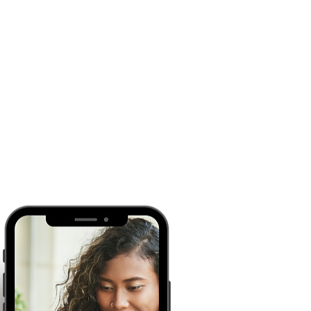
 PDV". Na 
...