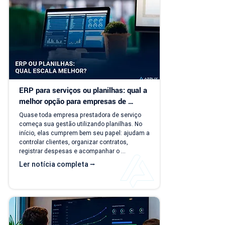
ERP para serviços ou planilhas: qual a 
melhor opção para empresas de 
serviço?
Quase toda empresa prestadora de serviço 
começa sua gestão utilizando planilhas. No 
início, elas cumprem bem seu papel: ajudam a 
controlar clientes, organizar contratos, 
registrar despesas e acompanhar o 
faturamento. O problema é que a empresa 
Ler notícia completa ⭢
evolui, mas o modelo de gestão muitas vezes 
continua o mesmo. Com o aumento da 
carteira de clientes, novos contratos, 
cobranças recorrentes e processos 
financeiros mais complexos, aquilo que antes 
era simples passa a consumir tempo, gerar 
retrabalho e...