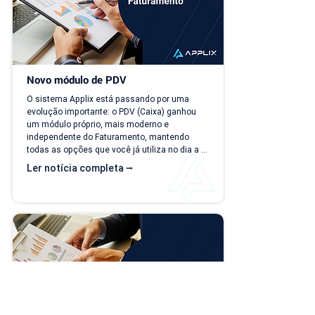
Novo módulo de PDV
O sistema Applix está passando por uma 
evolução importante: o PDV (Caixa) ganhou 
um módulo próprio, mais moderno e 
independente do Faturamento, mantendo 
todas as opções que você já utiliza no dia a 
dia. A partir de 15/07/26, as duas versões 
Ler notícia completa ⭢
ficam disponíveis ao mesmo tempo, para que 
você possa conhecer, testar e se acostumar 
com a nova interface no seu ritmo. O que 
muda? Local de acesso Hoje, o PDV funciona 
dentro do módulo de Faturamento, na aba 
"Caixa PDV". Na nova versão, o PDV passa a 
ser...