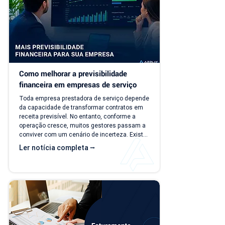
Como melhorar a previsibilidade 
financeira em empresas de serviço
Toda empresa prestadora de serviço depende 
da capacidade de transformar contratos em 
receita previsível. No entanto, conforme a 
operação cresce, muitos gestores passam a 
conviver com um cenário de incerteza. Existe 
carteira de clientes, há contratos ativos e 
Ler notícia completa ⭢
novos negócios acontecendo, mas responder 
perguntas simples, como "quanto a empresa 
deve faturar no próximo mês?", torna-se cada 
vez mais difícil. Essa falta de previsibilidade 
financeira afeta decisões importantes, como 
investimentos,...