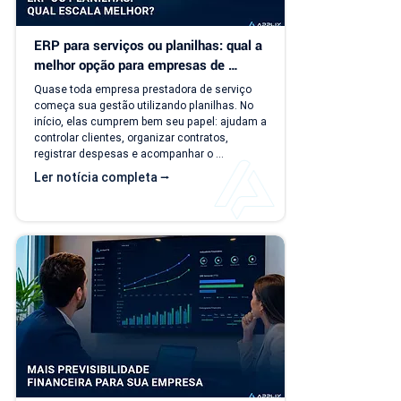
ERP para serviços ou planilhas: qual a 
melhor opção para empresas de 
serviço?
Quase toda empresa prestadora de serviço 
começa sua gestão utilizando planilhas. No 
início, elas cumprem bem seu papel: ajudam a 
controlar clientes, organizar contratos, 
registrar despesas e acompanhar o 
faturamento. O problema é que a empresa 
Ler notícia completa ⭢
evolui, mas o modelo de gestão muitas vezes 
continua o mesmo. Com o aumento da 
carteira de clientes, novos contratos, 
cobranças recorrentes e processos 
financeiros mais complexos, aquilo que antes 
era simples passa a consumir tempo, gerar 
retrabalho e...