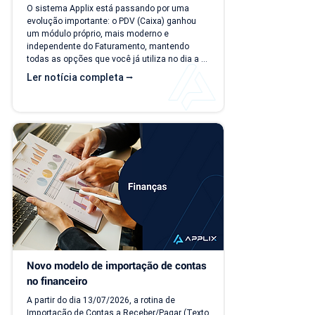
O sistema Applix está passando por uma 
evolução importante: o PDV (Caixa) ganhou 
um módulo próprio, mais moderno e 
independente do Faturamento, mantendo 
todas as opções que você já utiliza no dia a 
dia. A partir de 15/07/26, as duas versões 
Ler notícia completa ⭢
ficam disponíveis ao mesmo tempo, para que 
você possa conhecer, testar e se acostumar 
com a nova interface no seu ritmo. O que 
muda? Local de acesso Hoje, o PDV funciona 
dentro do módulo de Faturamento, na aba 
"Caixa PDV". Na nova versão, o PDV passa a 
ser...
Novo modelo de importação de contas 
no financeiro
A partir do dia 13/07/2026, a rotina de 
Importação de Contas a Receber/Pagar (Texto 