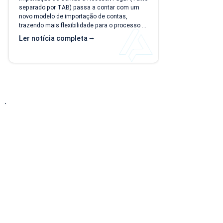
separado por TAB) passa a contar com um 
novo modelo de importação de contas, 
trazendo mais flexibilidade para o processo 
de importação. Além da ampliação das 
Ler notícia completa ⭢
informações que podem ser importadas, a 
atualização inclui um novo modelo voltado 
para operações com rateio e instruções 
revisadas para auxiliar no preenchimento dos 
arquivos. Como acessar o novo modelo de 
importação de contas? O novo template 
estará...
Entre em Contato
Descubra como nossa solução simplificada, fácil
de implantar e acessível pode transformar o seu
negócio! Solicite uma
DEMONSTRAÇÃO SEM
COMPROMISSO
para conhecer nosso sistema.
Telefone: (15) 3217-2196