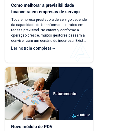
Como melhorar a previsibilidade 
financeira em empresas de serviço
Toda empresa prestadora de serviço depende 
da capacidade de transformar contratos em 
receita previsível. No entanto, conforme a 
operação cresce, muitos gestores passam a 
conviver com um cenário de incerteza. Existe 
carteira de clientes, há contratos ativos e 
Ler notícia completa ⭢
novos negócios acontecendo, mas responder 
perguntas simples, como "quanto a empresa 
deve faturar no próximo mês?", torna-se cada 
vez mais difícil. Essa falta de previsibilidade 
financeira afeta decisões importantes, como 
investimentos,...
Novo módulo de PDV