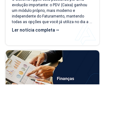
evolução importante: o PDV (Caixa) ganhou 
um módulo próprio, mais moderno e 
independente do Faturamento, mantendo 
todas as opções que você já utiliza no dia a 
dia. A partir de 15/07/26, as duas versões 
Ler notícia completa ⭢
ficam disponíveis ao mesmo tempo, para que 
você possa conhecer, testar e se acostumar 
com a nova interface no seu ritmo. O que 
muda? Local de acesso Hoje, o PDV funciona 
dentro do módulo de Faturamento, na aba 
"Caixa PDV". Na nova versão, o PDV passa a 
ser...
Novo modelo de importação de contas 
no financeiro
A partir do dia 13/07/2026, a rotina de 
Importação de Contas a Receber/Pagar (Texto 