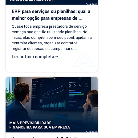
ERP para serviços ou planilhas: qual a 
melhor opção para empresas de 
serviço?
Quase toda empresa prestadora de serviço 
começa sua gestão utilizando planilhas. No 
início, elas cumprem bem seu papel: ajudam a 
controlar clientes, organizar contratos, 
registrar despesas e acompanhar o 
faturamento. O problema é que a empresa 
Ler notícia completa ⭢
evolui, mas o modelo de gestão muitas vezes 
continua o mesmo. Com o aumento da 
carteira de clientes, novos contratos, 
cobranças recorrentes e processos 
financeiros mais complexos, aquilo que antes 
era simples passa a consumir tempo, gerar 
retrabalho e...