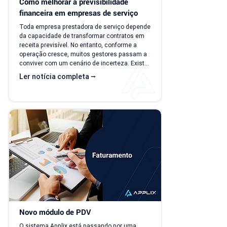
Como melhorar a previsibilidade 
financeira em empresas de serviço
Toda empresa prestadora de serviço depende 
da capacidade de transformar contratos em 
receita previsível. No entanto, conforme a 
operação cresce, muitos gestores passam a 
conviver com um cenário de incerteza. Existe 
carteira de clientes, há contratos ativos e 
Ler notícia completa ⭢
novos negócios acontecendo, mas responder 
perguntas simples, como "quanto a empresa 
deve faturar no próximo mês?", torna-se cada 
vez mais difícil. Essa falta de previsibilidade 
financeira afeta decisões importantes, como 
investimentos,...
Novo módulo de PDV
O sistema Applix está passando por uma 