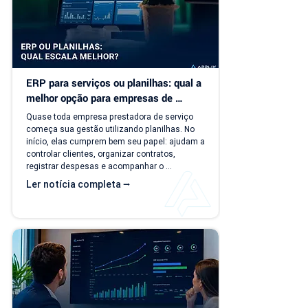
ERP para serviços ou planilhas: qual a 
melhor opção para empresas de 
serviço?
Quase toda empresa prestadora de serviço 
começa sua gestão utilizando planilhas. No 
início, elas cumprem bem seu papel: ajudam a 
controlar clientes, organizar contratos, 
registrar despesas e acompanhar o 
faturamento. O problema é que a empresa 
Ler notícia completa ⭢
evolui, mas o modelo de gestão muitas vezes 
continua o mesmo. Com o aumento da 
carteira de clientes, novos contratos, 
cobranças recorrentes e processos 
financeiros mais complexos, aquilo que antes 
era simples passa a consumir tempo, gerar 
retrabalho e...