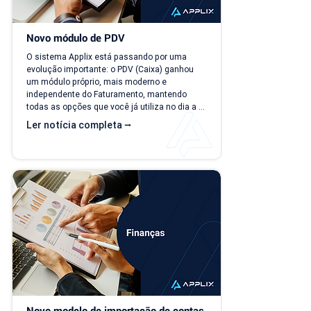
Novo módulo de PDV
O sistema Applix está passando por uma 
evolução importante: o PDV (Caixa) ganhou 
um módulo próprio, mais moderno e 
independente do Faturamento, mantendo 
todas as opções que você já utiliza no dia a 
dia. A partir de 15/07/26, as duas versões 
Ler notícia completa ⭢
ficam disponíveis ao mesmo tempo, para que 
você possa conhecer, testar e se acostumar 
com a nova interface no seu ritmo. O que 
muda? Local de acesso Hoje, o PDV funciona 
dentro do módulo de Faturamento, na aba 
"Caixa PDV". Na nova versão, o PDV passa a 
ser...
Novo modelo de importação de contas 