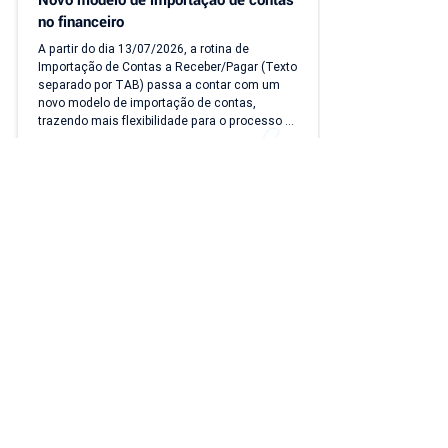
no financeiro
A partir do dia 13/07/2026, a rotina de 
Importação de Contas a Receber/Pagar (Texto 
separado por TAB) passa a contar com um 
novo modelo de importação de contas, 
trazendo mais flexibilidade para o processo 
de importação. Além da ampliação das 
Ler notícia completa ⭢
informações que podem ser importadas, a 
atualização inclui um novo modelo voltado 
para operações com rateio e instruções 
revisadas para auxiliar no preenchimento dos 
arquivos. Como acessar o novo modelo de 
importação de contas? O novo template 
estará...
Entre em Contato
Descubra como nossa solução simplificada, fácil
de implantar e acessível pode transformar o seu
negócio! Solicite uma
DEMONSTRAÇÃO SEM
COMPROMISSO
para conhecer nosso sistema.