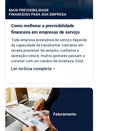
Como melhorar a previsibilidade 
financeira em empresas de serviço
Toda empresa prestadora de serviço depende 
da capacidade de transformar contratos em 
receita previsível. No entanto, conforme a 
operação cresce, muitos gestores passam a 
conviver com um cenário de incerteza. Existe 
carteira de clientes, há contratos ativos e 
Ler notícia completa ⭢
novos negócios acontecendo, mas responder 
perguntas simples, como "quanto a empresa 
deve faturar no próximo mês?", torna-se cada 
vez mais difícil. Essa falta de previsibilidade 
financeira afeta decisões importantes, como 
investimentos,...