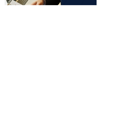
dentro do módulo de Faturamento, na aba 
"Caixa PDV". Na nova versão, o PDV passa a 
ser...
Novo modelo de importação de contas 
no financeiro
A partir do dia 13/07/2026, a rotina de 
Importação de Contas a Receber/Pagar (Texto 
separado por TAB) passa a contar com um 
novo modelo de importação de contas, 
trazendo mais flexibilidade para o processo 
de importação. Além da ampliação das 
Ler notícia completa ⭢
informações que podem ser importadas, a 
atualização inclui um novo modelo voltado 
para operações com rateio e instruções 
revisadas para auxiliar no preenchimento dos 
arquivos. Como acessar o novo modelo de 
importação de contas? O novo template 