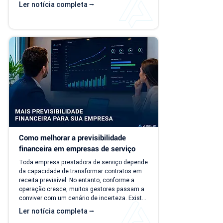
faturamento. O problema é que a empresa 
Ler notícia completa ⭢
evolui, mas o modelo de gestão muitas vezes 
continua o mesmo. Com o aumento da 
carteira de clientes, novos contratos, 
cobranças recorrentes e processos 
financeiros mais complexos, aquilo que antes 
era simples passa a consumir tempo, gerar 
retrabalho e...
Como melhorar a previsibilidade 
financeira em empresas de serviço
Toda empresa prestadora de serviço depende 
da capacidade de transformar contratos em 
receita previsível. No entanto, conforme a 
operação cresce, muitos gestores passam a 
conviver com um cenário de incerteza. Existe 
carteira de clientes, há contratos ativos e 
Ler notícia completa ⭢
novos negócios acontecendo, mas responder 