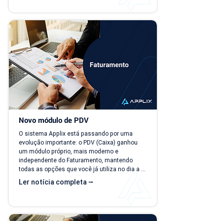
perguntas simples, como "quanto a empresa 
deve faturar no próximo mês?", torna-se cada 
vez mais difícil. Essa falta de previsibilidade 
financeira afeta decisões importantes, como 
investimentos,...
Novo módulo de PDV
O sistema Applix está passando por uma 
evolução importante: o PDV (Caixa) ganhou 
um módulo próprio, mais moderno e 
independente do Faturamento, mantendo 
todas as opções que você já utiliza no dia a 
dia. A partir de 15/07/26, as duas versões 
Ler notícia completa ⭢
ficam disponíveis ao mesmo tempo, para que 
você possa conhecer, testar e se acostumar 
com a nova interface no seu ritmo. O que 
muda? Local de acesso Hoje, o PDV funciona 