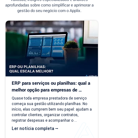
aprofundadas sobre como simplificar e aprimorar a
gestão do seu negócio com o Applix.
ERP para serviços ou planilhas: qual a 
melhor opção para empresas de 
serviço?
Quase toda empresa prestadora de serviço 
começa sua gestão utilizando planilhas. No 
início, elas cumprem bem seu papel: ajudam a 
controlar clientes, organizar contratos, 
registrar despesas e acompanhar o 
faturamento. O problema é que a empresa 
Ler notícia completa ⭢
evolui, mas o modelo de gestão muitas vezes 
continua o mesmo. Com o aumento da 