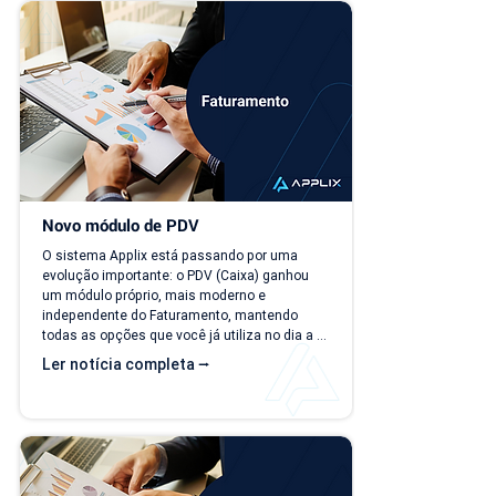
financeira afeta decisões importantes, como 
investimentos,...
Novo módulo de PDV
O sistema Applix está passando por uma 
evolução importante: o PDV (Caixa) ganhou 
um módulo próprio, mais moderno e 
independente do Faturamento, mantendo 
todas as opções que você já utiliza no dia a 
dia. A partir de 15/07/26, as duas versões 
Ler notícia completa ⭢
ficam disponíveis ao mesmo tempo, para que 
você possa conhecer, testar e se acostumar 
com a nova interface no seu ritmo. O que 
muda? Local de acesso Hoje, o PDV funciona 
dentro do módulo de Faturamento, na aba 
"Caixa PDV". Na nova versão, o PDV passa a 
ser...