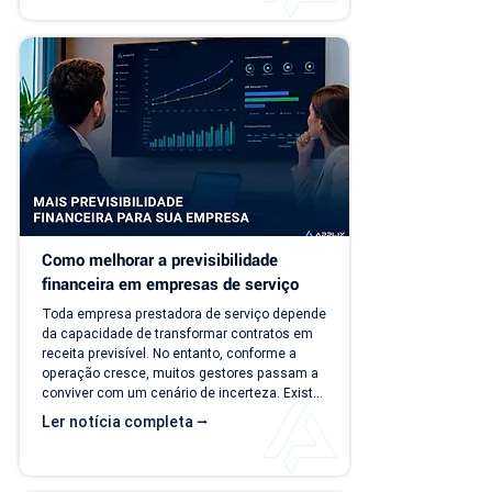
carteira de clientes, novos contratos, 
cobranças recorrentes e processos 
financeiros mais complexos, aquilo que antes 
era simples passa a consumir tempo, gerar 
retrabalho e...
Como melhorar a previsibilidade 
financeira em empresas de serviço
Toda empresa prestadora de serviço depende 
da capacidade de transformar contratos em 
receita previsível. No entanto, conforme a 
operação cresce, muitos gestores passam a 
conviver com um cenário de incerteza. Existe 
carteira de clientes, há contratos ativos e 
Ler notícia completa ⭢
novos negócios acontecendo, mas responder 
perguntas simples, como "quanto a empresa 
deve faturar no próximo mês?", torna-se cada 
vez mais difícil. Essa falta de previsibilidade 