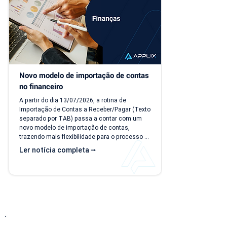
Novo modelo de importação de contas 
no financeiro
A partir do dia 13/07/2026, a rotina de 
Importação de Contas a Receber/Pagar (Texto 
separado por TAB) passa a contar com um 
novo modelo de importação de contas, 
trazendo mais flexibilidade para o processo 
de importação. Além da ampliação das 
Ler notícia completa ⭢
informações que podem ser importadas, a 
atualização inclui um novo modelo voltado 
para operações com rateio e instruções 
revisadas para auxiliar no preenchimento dos 
arquivos. Como acessar o novo modelo de 
importação de contas? O novo template 
estará...