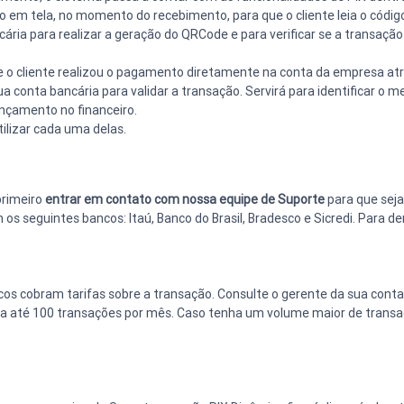
 em tela, no momento do recebimento, para que o cliente leia o códig
ia para realizar a geração do QRCode e para verificar se a transação 
e o cliente realizou o pagamento diretamente na conta da empresa at
 conta bancária para validar a transação. Servirá para identificar o 
ançamento no financeiro.
ilizar cada uma delas.
primeiro 
entrar em contato com nossa equipe de Suporte
 para que sej
s seguintes bancos: Itaú, Banco do Brasil, Bradesco e Sicredi. Para d
cos cobram tarifas sobre a transação. Consulte o gerente da sua conta
 até 100 transações por mês. Caso tenha um volume maior de transaç