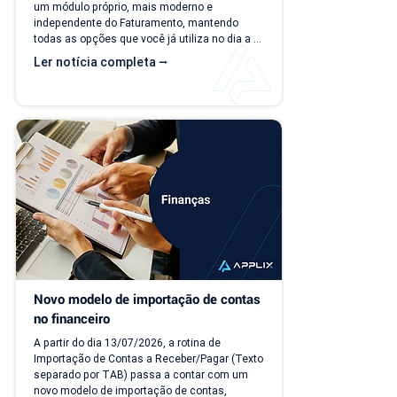
um módulo próprio, mais moderno e 
independente do Faturamento, mantendo 
todas as opções que você já utiliza no dia a 
dia. A partir de 15/07/26, as duas versões 
Ler notícia completa ⭢
ficam disponíveis ao mesmo tempo, para que 
você possa conhecer, testar e se acostumar 
com a nova interface no seu ritmo. O que 
muda? Local de acesso Hoje, o PDV funciona 
dentro do módulo de Faturamento, na aba 
"Caixa PDV". Na nova versão, o PDV passa a 
ser...
Novo modelo de importação de contas 
no financeiro
A partir do dia 13/07/2026, a rotina de 
Importação de Contas a Receber/Pagar (Texto 
separado por TAB) passa a contar com um 
novo modelo de importação de contas, 