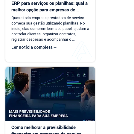
ERP para serviços ou planilhas: qual a 
melhor opção para empresas de 
serviço?
Quase toda empresa prestadora de serviço 
começa sua gestão utilizando planilhas. No 
início, elas cumprem bem seu papel: ajudam a 
controlar clientes, organizar contratos, 
registrar despesas e acompanhar o 
faturamento. O problema é que a empresa 
Ler notícia completa ⭢
evolui, mas o modelo de gestão muitas vezes 
continua o mesmo. Com o aumento da 
carteira de clientes, novos contratos, 
cobranças recorrentes e processos 
financeiros mais complexos, aquilo que antes 
era simples passa a consumir tempo, gerar 
retrabalho e...
Como melhorar a previsibilidade 
financeira em empresas de serviço