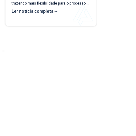
trazendo mais flexibilidade para o processo 
de importação. Além da ampliação das 
Ler notícia completa ⭢
informações que podem ser importadas, a 
atualização inclui um novo modelo voltado 
para operações com rateio e instruções 
revisadas para auxiliar no preenchimento dos 
arquivos. Como acessar o novo modelo de 
importação de contas? O novo template 
estará...
Entre em Contato
Descubra como nossa solução simplificada, fácil
de implantar e acessível pode transformar o seu
negócio! Solicite uma
DEMONSTRAÇÃO SEM
COMPROMISSO
para conhecer nosso sistema.
Telefone: (15) 3217-2196
E-mail: contato@applix.com.br