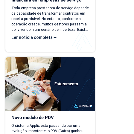
Toda empresa prestadora de serviço depende 
da capacidade de transformar contratos em 
receita previsível. No entanto, conforme a 
operação cresce, muitos gestores passam a 
conviver com um cenário de incerteza. Existe 
carteira de clientes, há contratos ativos e 
Ler notícia completa ⭢
novos negócios acontecendo, mas responder 
perguntas simples, como "quanto a empresa 
deve faturar no próximo mês?", torna-se cada 
vez mais difícil. Essa falta de previsibilidade 
financeira afeta decisões importantes, como 
investimentos,...
Novo módulo de PDV
O sistema Applix está passando por uma 
evolução importante: o PDV (Caixa) ganhou 