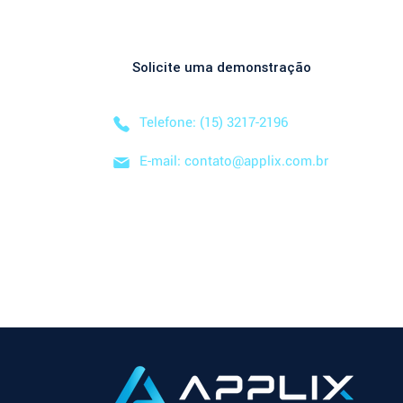
Descubra como nossa solução simplificada, fácil
negócio! Solicite uma
DEMONSTRAÇÃO SEM CO
Solicite uma demonstração
Telefone: (15) 3217-2196
E-mail: contato@applix.com.br