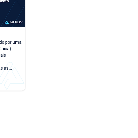
do por uma 
aixa) 
is 
 as 
a a dia. A 
rsões 
empo, 
 testar e 
rface no 
de acesso 
o módulo 
 PDV". Na 
...