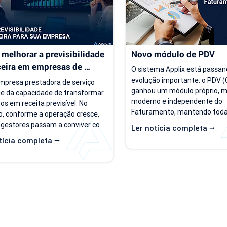
melhorar a previsibilidade 
Novo módulo de PDV
ceira em empresas de 
O sistema Applix está passan
ço
evolução importante: o PDV (C
presa prestadora de serviço 
ganhou um módulo próprio, ma
e da capacidade de transformar 
moderno e independente do 
os em receita previsível. No 
Faturamento, mantendo todas
, conforme a operação cresce, 
opções que você já utiliza no di
 gestores passam a conviver com 
Ler notícia completa ⭢
partir de 15/07/26, as duas ve
rio de incerteza. Existe carteira 
tícia completa ⭢
ficam disponíveis ao mesmo t
ntes, há contratos ativos e novos 
para que você possa conhecer,
os acontecendo, mas responder 
se acostumar com a nova inte
as simples, como "quanto a 
seu ritmo. O que muda? Local 
 deve faturar no próximo mês?", 
Hoje, o PDV funciona dentro d
e cada vez mais difícil. Essa falta 
de Faturamento, na aba "Caixa
isibilidade financeira afeta 
nova versão, o PDV passa a ser
s importantes, como 
mentos,...