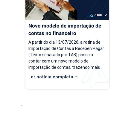
Novo modelo de importação de 
contas no financeiro
A partir do dia 13/07/2026, a rotina de 
Importação de Contas a Receber/Pagar 
(Texto separado por TAB) passa a 
contar com um novo modelo de 
importação de contas, trazendo mais 
flexibilidade para o processo de 
Ler notícia completa ⭢
importação. Além da ampliação das 
informações que podem ser importadas, 
a atualização inclui um novo modelo 
voltado para operações com rateio e 
instruções revisadas para auxiliar no 
preenchimento dos arquivos. Como 
Entre em Conta
acessar o novo modelo de importação 
de contas? O novo template estará...