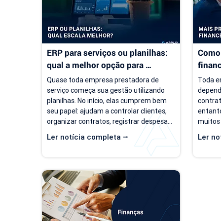
ERP para serviços ou planilhas: 
Como 
qual a melhor opção para 
finan
empresas de serviço?
servi
Quase toda empresa prestadora de 
Toda em
serviço começa sua gestão utilizando 
depend
planilhas. No início, elas cumprem bem 
contrat
seu papel: ajudam a controlar clientes, 
entanto
organizar contratos, registrar despesas 
muitos
e acompanhar o faturamento. O 
um cená
Ler notícia completa ⭢
Ler no
problema é que a empresa evolui, mas o 
de clie
modelo de gestão muitas vezes 
negóci
continua o mesmo. Com o aumento da 
pergunt
carteira de clientes, novos contratos, 
empresa
cobranças recorrentes e processos 
torna-s
financeiros mais complexos, aquilo que 
de prev
antes era simples passa a consumir 
decisõe
tempo, gerar retrabalho e...
investi