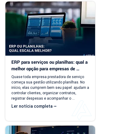
ERP para serviços ou planilhas: qual a 
melhor opção para empresas de 
serviço?
Quase toda empresa prestadora de serviço 
começa sua gestão utilizando planilhas. No 
início, elas cumprem bem seu papel: ajudam a 
controlar clientes, organizar contratos, 
registrar despesas e acompanhar o 
faturamento. O problema é que a empresa 
Ler notícia completa ⭢
evolui, mas o modelo de gestão muitas vezes 
continua o mesmo. Com o aumento da 
carteira de clientes, novos contratos, 
cobranças recorrentes e processos 
financeiros mais complexos, aquilo que antes 