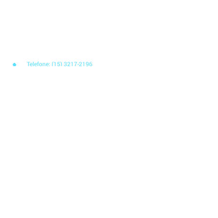
negócio! Solicite uma
DEMONSTRAÇÃO SEM
COMPROMISSO
para conhecer nosso sistema.
Telefone: (15) 3217-2196
E-mail: contato@applix.com.br