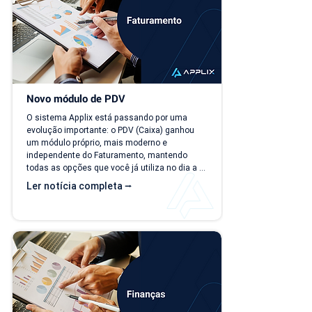
Novo módulo de PDV
O sistema Applix está passando por uma 
evolução importante: o PDV (Caixa) ganhou 
um módulo próprio, mais moderno e 
independente do Faturamento, mantendo 
todas as opções que você já utiliza no dia a 
dia. A partir de 15/07/26, as duas versões 
Ler notícia completa ⭢
ficam disponíveis ao mesmo tempo, para que 
você possa conhecer, testar e se acostumar 
com a nova interface no seu ritmo. O que 
muda? Local de acesso Hoje, o PDV funciona 
dentro do módulo de Faturamento, na aba 
"Caixa PDV". Na nova versão, o PDV passa a 
ser...