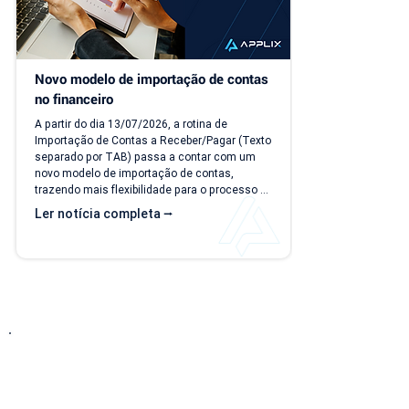
Novo modelo de importação de contas 
no financeiro
A partir do dia 13/07/2026, a rotina de 
Importação de Contas a Receber/Pagar (Texto 
separado por TAB) passa a contar com um 
novo modelo de importação de contas, 
trazendo mais flexibilidade para o processo 
de importação. Além da ampliação das 
Ler notícia completa ⭢
informações que podem ser importadas, a 
atualização inclui um novo modelo voltado 
para operações com rateio e instruções 
revisadas para auxiliar no preenchimento dos 
arquivos. Como acessar o novo modelo de 
importação de contas? O novo template 
estará...
Entre em Contato
Descubra como nossa solução simplificada, fácil
de implantar e acessível pode transformar o seu