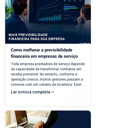
era simples passa a consumir tempo, gerar 
retrabalho e...
Como melhorar a previsibilidade 
financeira em empresas de serviço
Toda empresa prestadora de serviço depende 
da capacidade de transformar contratos em 
receita previsível. No entanto, conforme a 
operação cresce, muitos gestores passam a 
conviver com um cenário de incerteza. Existe 
carteira de clientes, há contratos ativos e 
Ler notícia completa ⭢
novos negócios acontecendo, mas responder 
perguntas simples, como "quanto a empresa 
deve faturar no próximo mês?", torna-se cada 
vez mais difícil. Essa falta de previsibilidade 
financeira afeta decisões importantes, como 
investimentos,...