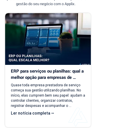
gestão do seu negócio com o Applix.
ERP para serviços ou planilhas: qual a 
melhor opção para empresas de 
serviço?
Quase toda empresa prestadora de serviço 
começa sua gestão utilizando planilhas. No 
início, elas cumprem bem seu papel: ajudam a 
controlar clientes, organizar contratos, 
registrar despesas e acompanhar o 
faturamento. O problema é que a empresa 
Ler notícia completa ⭢
evolui, mas o modelo de gestão muitas vezes 
continua o mesmo. Com o aumento da 
carteira de clientes, novos contratos, 