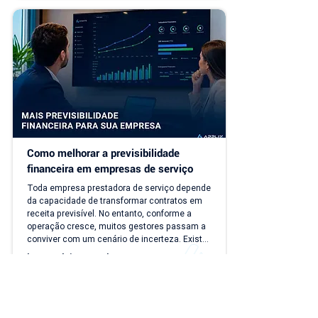
cobranças recorrentes e processos 
financeiros mais complexos, aquilo que antes 
era simples passa a consumir tempo, gerar 
retrabalho e...
Como melhorar a previsibilidade 
financeira em empresas de serviço
Toda empresa prestadora de serviço depende 
da capacidade de transformar contratos em 
receita previsível. No entanto, conforme a 
operação cresce, muitos gestores passam a 
conviver com um cenário de incerteza. Existe 
carteira de clientes, há contratos ativos e 
Ler notícia completa ⭢
novos negócios acontecendo, mas responder 
perguntas simples, como "quanto a empresa 
deve faturar no próximo mês?", torna-se cada 
vez mais difícil. Essa falta de previsibilidade 
financeira afeta decisões importantes, como 