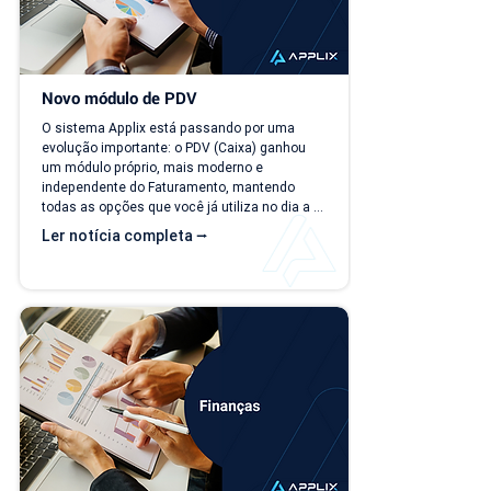
Novo módulo de PDV
O sistema Applix está passando por uma 
evolução importante: o PDV (Caixa) ganhou 
um módulo próprio, mais moderno e 
independente do Faturamento, mantendo 
todas as opções que você já utiliza no dia a 
dia. A partir de 15/07/26, as duas versões 
Ler notícia completa ⭢
ficam disponíveis ao mesmo tempo, para que 
você possa conhecer, testar e se acostumar 
com a nova interface no seu ritmo. O que 
muda? Local de acesso Hoje, o PDV funciona 
dentro do módulo de Faturamento, na aba 
"Caixa PDV". Na nova versão, o PDV passa a 
ser...