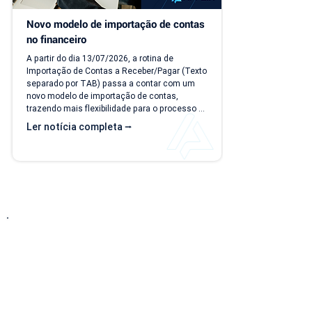
Novo modelo de importação de contas 
no financeiro
A partir do dia 13/07/2026, a rotina de 
Importação de Contas a Receber/Pagar (Texto 
separado por TAB) passa a contar com um 
novo modelo de importação de contas, 
trazendo mais flexibilidade para o processo 
de importação. Além da ampliação das 
Ler notícia completa ⭢
informações que podem ser importadas, a 
atualização inclui um novo modelo voltado 
para operações com rateio e instruções 
revisadas para auxiliar no preenchimento dos 
arquivos. Como acessar o novo modelo de 
importação de contas? O novo template 
estará...
Entre em Contato
Descubra como nossa solução simplificada, fácil
de implantar e acessível pode transformar o seu
negócio! Solicite uma
DEMONSTRAÇÃO SEM
COMPROMISSO
para conhecer nosso sistema.