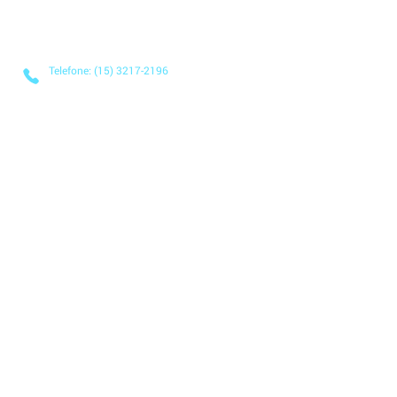
Telefone: (15) 3217-2196
E-mail: contato@applix.com.br