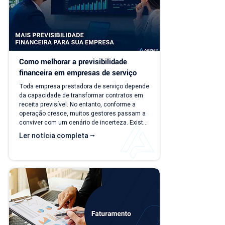
Como melhorar a previsibilidade 
financeira em empresas de serviço
Toda empresa prestadora de serviço depende 
da capacidade de transformar contratos em 
receita previsível. No entanto, conforme a 
operação cresce, muitos gestores passam a 
conviver com um cenário de incerteza. Existe 
carteira de clientes, há contratos ativos e 
Ler notícia completa ⭢
novos negócios acontecendo, mas responder 
perguntas simples, como "quanto a empresa 
deve faturar no próximo mês?", torna-se cada 
vez mais difícil. Essa falta de previsibilidade 
financeira afeta decisões importantes, como 
investimentos,...