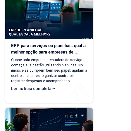
ERP para serviços ou planilhas: qual a 
melhor opção para empresas de 
serviço?
Quase toda empresa prestadora de serviço 
começa sua gestão utilizando planilhas. No 
início, elas cumprem bem seu papel: ajudam a 
controlar clientes, organizar contratos, 
registrar despesas e acompanhar o 
faturamento. O problema é que a empresa 
Ler notícia completa ⭢
evolui, mas o modelo de gestão muitas vezes 
continua o mesmo. Com o aumento da 
carteira de clientes, novos contratos, 
cobranças recorrentes e processos 
financeiros mais complexos, aquilo que antes 
era simples passa a consumir tempo, gerar 
retrabalho e...