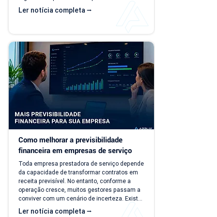
faturamento. O problema é que a empresa 
Ler notícia completa ⭢
evolui, mas o modelo de gestão muitas vezes 
continua o mesmo. Com o aumento da 
carteira de clientes, novos contratos, 
cobranças recorrentes e processos 
financeiros mais complexos, aquilo que antes 
era simples passa a consumir tempo, gerar 
retrabalho e...
Como melhorar a previsibilidade 
financeira em empresas de serviço
Toda empresa prestadora de serviço depende 
da capacidade de transformar contratos em 
receita previsível. No entanto, conforme a 
operação cresce, muitos gestores passam a 
conviver com um cenário de incerteza. Existe 
carteira de clientes, há contratos ativos e 
Ler notícia completa ⭢
novos negócios acontecendo, mas responder 