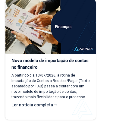
dentro do módulo de Faturamento, na aba 
"Caixa PDV". Na nova versão, o PDV passa a 
ser...
Novo modelo de importação de contas 
no financeiro
A partir do dia 13/07/2026, a rotina de 
Importação de Contas a Receber/Pagar (Texto 
separado por TAB) passa a contar com um 
novo modelo de importação de contas, 
trazendo mais flexibilidade para o processo 
de importação. Além da ampliação das 
Ler notícia completa ⭢
informações que podem ser importadas, a 
atualização inclui um novo modelo voltado 
para operações com rateio e instruções 
revisadas para auxiliar no preenchimento dos 
arquivos. Como acessar o novo modelo de 
importação de contas? O novo template 