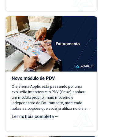
perguntas simples, como "quanto a empresa 
deve faturar no próximo mês?", torna-se cada 
vez mais difícil. Essa falta de previsibilidade 
financeira afeta decisões importantes, como 
investimentos,...
Novo módulo de PDV
O sistema Applix está passando por uma 
evolução importante: o PDV (Caixa) ganhou 
um módulo próprio, mais moderno e 
independente do Faturamento, mantendo 
todas as opções que você já utiliza no dia a 
dia. A partir de 15/07/26, as duas versões 
Ler notícia completa ⭢
ficam disponíveis ao mesmo tempo, para que 
você possa conhecer, testar e se acostumar 
com a nova interface no seu ritmo. O que 
muda? Local de acesso Hoje, o PDV funciona 