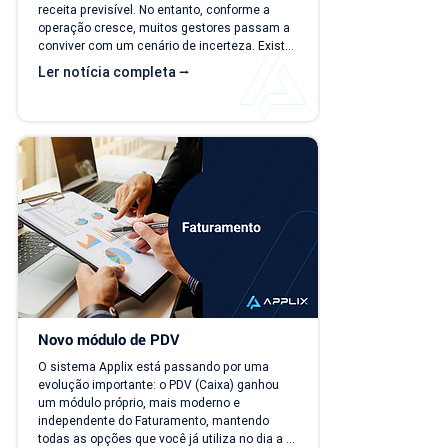
receita previsível. No entanto, conforme a 
operação cresce, muitos gestores passam a 
conviver com um cenário de incerteza. Existe 
carteira de clientes, há contratos ativos e 
Ler notícia completa ⭢
novos negócios acontecendo, mas responder 
perguntas simples, como "quanto a empresa 
deve faturar no próximo mês?", torna-se cada 
vez mais difícil. Essa falta de previsibilidade 
financeira afeta decisões importantes, como 
investimentos,...
Novo módulo de PDV
O sistema Applix está passando por uma 
evolução importante: o PDV (Caixa) ganhou 
um módulo próprio, mais moderno e 
independente do Faturamento, mantendo 
todas as opções que você já utiliza no dia a 