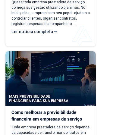
serviço?
Quase toda empresa prestadora de serviço 
começa sua gestão utilizando planilhas. No 
início, elas cumprem bem seu papel: ajudam a 
controlar clientes, organizar contratos, 
registrar despesas e acompanhar o 
faturamento. O problema é que a empresa 
Ler notícia completa ⭢
evolui, mas o modelo de gestão muitas vezes 
continua o mesmo. Com o aumento da 
carteira de clientes, novos contratos, 
cobranças recorrentes e processos 
financeiros mais complexos, aquilo que antes 
era simples passa a consumir tempo, gerar 
retrabalho e...
Como melhorar a previsibilidade 
financeira em empresas de serviço
Toda empresa prestadora de serviço depende 
da capacidade de transformar contratos em 