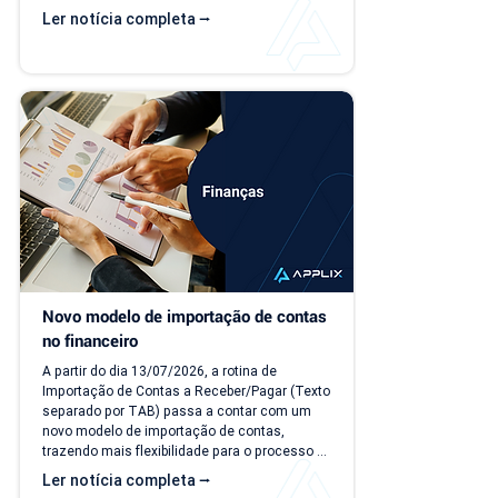
dia. A partir de 15/07/26, as duas versões 
Ler notícia completa ⭢
ficam disponíveis ao mesmo tempo, para que 
você possa conhecer, testar e se acostumar 
com a nova interface no seu ritmo. O que 
muda? Local de acesso Hoje, o PDV funciona 
dentro do módulo de Faturamento, na aba 
"Caixa PDV". Na nova versão, o PDV passa a 
ser...
Novo modelo de importação de contas 
no financeiro
A partir do dia 13/07/2026, a rotina de 
Importação de Contas a Receber/Pagar (Texto 
separado por TAB) passa a contar com um 
novo modelo de importação de contas, 
trazendo mais flexibilidade para o processo 
de importação. Além da ampliação das 
Ler notícia completa ⭢
informações que podem ser importadas, a 